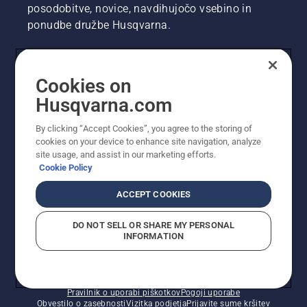
posodobitve, novice, navdihujočo vsebino in
ponudbe družbe Husqvarna.
UPORABNIK
Cookies on
Husqvarna.com
PROFESIONALNI UPORABNIK
By clicking “Accept Cookies”, you agree to the storing of
cookies on your device to enhance site navigation, analyze
site usage, and assist in our marketing efforts.
Cookie Policy
ACCEPT COOKIES
DO NOT SELL OR SHARE MY PERSONAL
INFORMATION
© Husqvarna AB (obj). Vse pravice pridržane. Prikazane
so priporočene maloprodajne cene.
Pravilnik o uporabi piškotkov
Pogoji uporabe
Obvestilo o zasebnosti
Vizitka podjetja
Prijavite sume kršitev