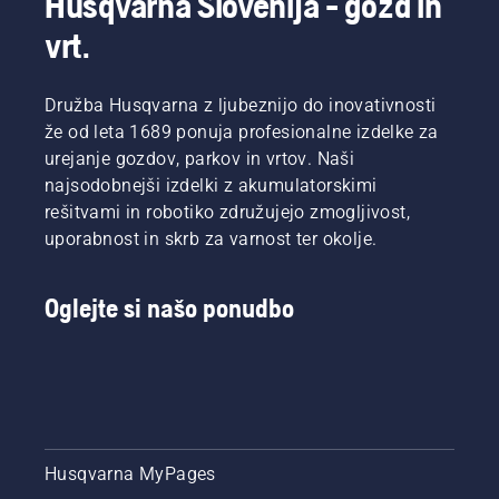
Husqvarna Slovenija - gozd in
vrt.
Družba Husqvarna z ljubeznijo do inovativnosti
že od leta 1689 ponuja profesionalne izdelke za
urejanje gozdov, parkov in vrtov. Naši
najsodobnejši izdelki z akumulatorskimi
rešitvami in robotiko združujejo zmogljivost,
uporabnost in skrb za varnost ter okolje.
Oglejte si našo ponudbo
Husqvarna MyPages