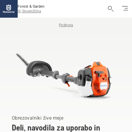
Forest & Garden
SI, Slovenščina
Podpora
Obrezovalniki žive meje
Deli, navodila za uporabo in