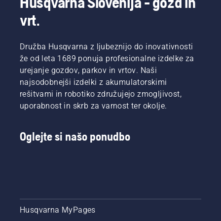
Husqvarna Slovenija - gozd in
vrt.
Družba Husqvarna z ljubeznijo do inovativnosti
že od leta 1689 ponuja profesionalne izdelke za
urejanje gozdov, parkov in vrtov. Naši
najsodobnejši izdelki z akumulatorskimi
rešitvami in robotiko združujejo zmogljivost,
uporabnost in skrb za varnost ter okolje.
Oglejte si našo ponudbo
Husqvarna MyPages