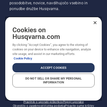
posodobitve, novice, navdihujočo vsebino in
ponudbe družbe Husqvarna.
UPORABNIK
Cookies on
Husqvarna.com
PROFESIONALNI UPORABNIK
By clicking “Accept Cookies”, you agree to the storing of
cookies on your device to enhance site navigation, analyze
site usage, and assist in our marketing efforts.
Cookie Policy
ACCEPT COOKIES
DO NOT SELL OR SHARE MY PERSONAL
INFORMATION
© Husqvarna AB (obj). Vse pravice pridržane. Prikazane
so priporočene maloprodajne cene.
Pravilnik o uporabi piškotkov
Pogoji uporabe
Obvestilo o zasebnosti
Vizitka podjetja
Prijavite sume kršitev