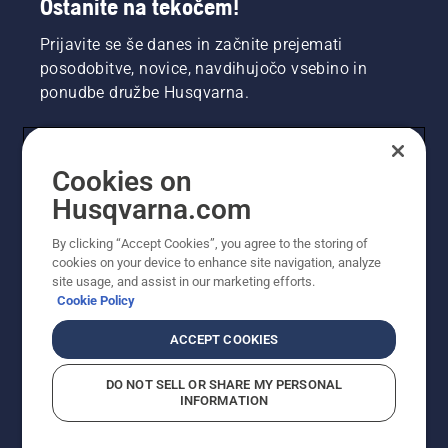
Ostanite na tekočem!
Prijavite se še danes in začnite prejemati
posodobitve, novice, navdihujočo vsebino in
ponudbe družbe Husqvarna.
UPORABNIK
Cookies on
Husqvarna.com
PROFESIONALNI UPORABNIK
By clicking “Accept Cookies”, you agree to the storing of
cookies on your device to enhance site navigation, analyze
site usage, and assist in our marketing efforts.
Cookie Policy
ACCEPT COOKIES
DO NOT SELL OR SHARE MY PERSONAL
INFORMATION
© Husqvarna AB (obj). Vse pravice pridržane. Prikazane