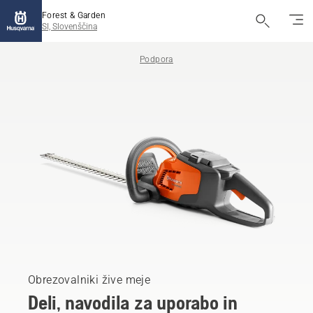
Forest & Garden
SI, Slovenščina
Podpora
Obrezovalniki žive meje
Deli, navodila za uporabo in