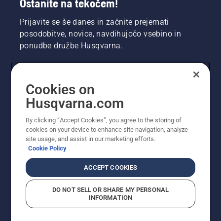
Ostanite na tekočem!
Prijavite se še danes in začnite prejemati
posodobitve, novice, navdihujočo vsebino in
ponudbe družbe Husqvarna.
UPORABNIK
Cookies on
Husqvarna.com
PROFESIONALNI UPORABNIK
By clicking “Accept Cookies”, you agree to the storing of
cookies on your device to enhance site navigation, analyze
site usage, and assist in our marketing efforts.
Cookie Policy
ACCEPT COOKIES
DO NOT SELL OR SHARE MY PERSONAL
INFORMATION
© Husqvarna AB (obj). Vse pravice pridržane. Prikazane