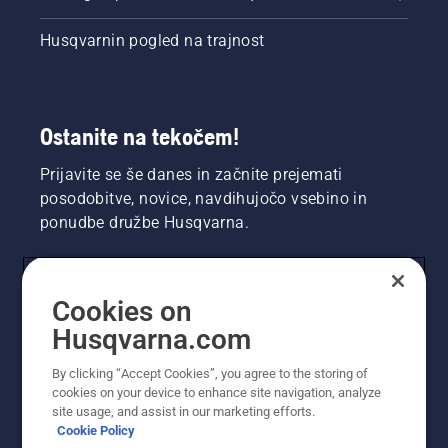
Husqvarnin pogled na trajnost
Ostanite na tekočem!
Prijavite se še danes in začnite prejemati
posodobitve, novice, navdihujočo vsebino in
ponudbe družbe Husqvarna.
UPORABNIK
Cookies on
Husqvarna.com
PROFESIONALNI UPORABNIK
By clicking “Accept Cookies”, you agree to the storing of
cookies on your device to enhance site navigation, analyze
site usage, and assist in our marketing efforts.
Cookie Policy