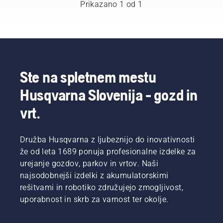
izbrali
Prikazano 1 od 1
globalno
skupino
izjemno
usposobljenih
in
cenjenih
ambasadorjev.
Ste na spletnem mestu
To je
Husqvarna Slovenija - gozd in
naša
ekipa H-
vrt.
team. So
tudi naši
najzahtevnejši
Družba Husqvarna z ljubeznijo do inovativnosti
uporabniki.
že od leta 1689 ponuja profesionalne izdelke za
urejanje gozdov, parkov in vrtov. Naši
najsodobnejši izdelki z akumulatorskimi
rešitvami in robotiko združujejo zmogljivost,
uporabnost in skrb za varnost ter okolje.