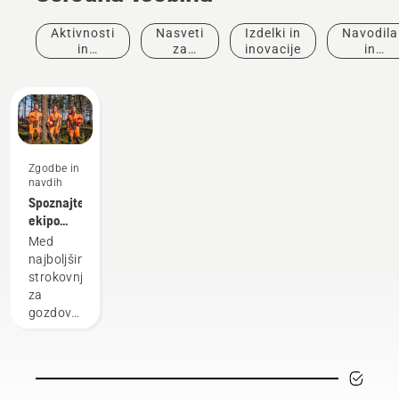
Aktivnosti
Nasveti
Izdelki in
Navodila
in
za
inovacije
in
dogodki
nakup
vodniki
Zgodbe in
navdih
Spoznajte
ekipo
Husqvarna
Med
H-Team
najboljšimi
– naše
strokovnjaki
najzahtevnejše
za
uporabnike
gozdove
in parke
na svetu
smo
skrbno