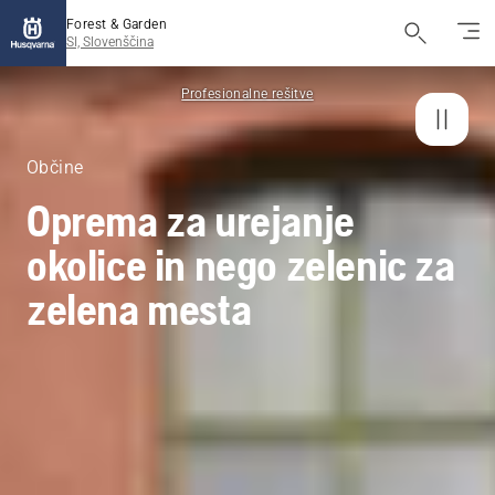
Forest & Garden
SI, Slovenščina
Profesionalne rešitve
Občine
Oprema za urejanje
okolice in nego zelenic za
zelena mesta