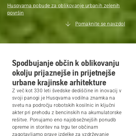
Husqvarna pobude za oblikovanje urbanih zelenih
površin
Pomaknite se navzdol
Spodbujanje občin k oblikovanju
okolju prijaznejše in prijetnejše
urbane krajinske arhitekture
Z več kot 330 leti švedske dediščine in inovacij v
svoji panogi je Husqvarna vodilna znamka na
svetu na področju robotskih kosilnic in ključni
akter pri prehodu z bencinskih na akumulatorske
rešitve. Ponujamo eno najobsežnejših ponudb
opreme in storitev na trgu ter občinam
zagotavljamo prave izdelke za vzdrževanje