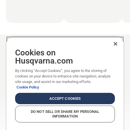
Robotske kosilnice
Cookies on
Husqvarna.com
Husqvarna je vodilna v svetu na področju
robotskih kosilnic, ki nudi zanesljive
By clicking “Accept Cookies”, you agree to the storing of
cookies on your device to enhance site navigation, analyze
avtonomne rešitve že od leta 1995. Naše
site usage, and assist in our marketing efforts.
robotske kosilnice so sestavljene v sodobnih
Cookie Policy
tovarnah v Evropi, ves postopek raziskav in
ACCEPT COOKIES
razvoja pa poteka v Huskvarni na Švedskem.
Robotske kosilnice z akumulatorskim
DO NOT SELL OR SHARE MY PERSONAL
INFORMATION
pogonom in inovativnim rezalnim sistemom
delujejo tiho in skrbijo za vrhunsko kakovost