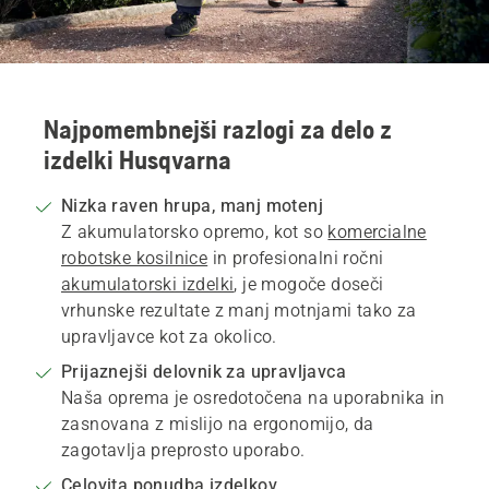
Najpomembnejši razlogi za delo z
izdelki Husqvarna
Nizka raven hrupa, manj motenj
Z akumulatorsko opremo, kot so
komercialne
robotske kosilnice
in profesionalni ročni
akumulatorski izdelki
, je mogoče doseči
vrhunske rezultate z manj motnjami tako za
upravljavce kot za okolico.
Prijaznejši delovnik za upravljavca
Naša oprema je osredotočena na uporabnika in
zasnovana z mislijo na ergonomijo, da
zagotavlja preprosto uporabo.
Celovita ponudba izdelkov