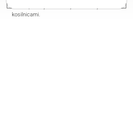
trate v primerjavi z običajnimi rotacijskimi
kosilnicami.