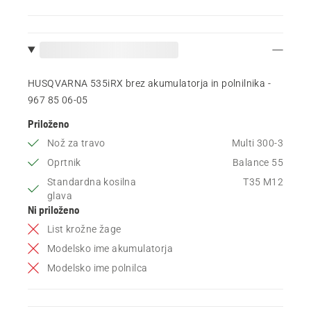
HUSQVARNA 535iRX brez akumulatorja in polnilnika -
967 85 06‑05
Priloženo
Nož za travo
Multi 300-3
Oprtnik
Balance 55
Standardna kosilna
T35 M12
glava
Ni priloženo
List krožne žage
Modelsko ime akumulatorja
Modelsko ime polnilca