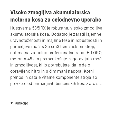
Visoko zmogljiva akumulatorska
motorna kosa za celodnevno uporabo
Husqvarna 535iRX je robustna, visoko zmogljiva
akumulatorska kosa. Dodatno je zaradi izjemne
uravnoteženosti in majhne teže in robustnosti in
primerljive moči s 35 cm3 bencinskimi stroji,
optimalna za polno profesionalno rabo. E-TORQ
motor in 45 cm premer košnje zagotavljata moč
in zmogljivost, ki jo potrebujete, da je delo
opravljeno hitro in s čim manj napora. Kotni
prenos in ostale vitalne komponente stroja so
prevzete od primerljivih bencinskih kos. Zato sta
sta tudi nosilec ročaja in vpetje motorja izdelana
iz magnezija. Nož za travo in kosilna glava sta
del standarne opreme.
Funkcije