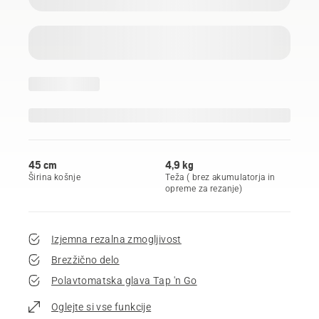
45 cm
4,9 kg
Širina košnje
Teža ( brez akumulatorja in
opreme za rezanje)
Izjemna rezalna zmogljivost
Brezžično delo
Polavtomatska glava Tap 'n Go
Oglejte si vse funkcije