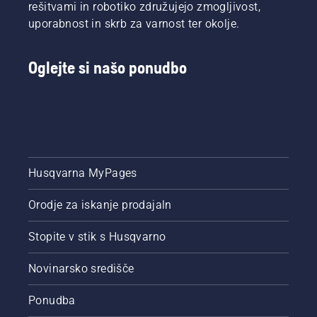
dlje in
rešitvami in robotiko združujejo zmogljivost,
brez
uporabnost in skrb za varnost ter okolje.
premorov.
Oglejte si našo ponudbo
Husqvarna MyPages
Orodje za iskanje prodajaln
Stopite v stik s Husqvarno
Novinarsko središče
Ponudba