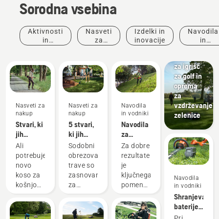
Sorodna vsebina
Aktivnosti
Nasveti
Izdelki in
Navodila
Golf
in
za
inovacije
in
igrišča
dogodki
nakup
vodniki
Kosilnice
za igrišč
za golf in
oprema
za
vzdrževanje
Nasveti za
Nasveti za
Navodila
nakup
nakup
in vodniki
zelenice
Stvari, ki
5 stvari,
Navodila
jih
ki jih
za
morate
morate
montažo
Ali
Sodobni
Za dobre
upoštevati
upoštevati
noža za
potrebujete
obrezovalniki
rezultate
ob
ob
travo na
novo
trave so
je
nakupu
nakupu
baterijsko
koso za
zasnovani
ključnega
Navodila
motorne
obrezovalnika
motorno
košnjo
za
pomena
in vodniki
kose
trave.
koso
večje
različne
to, da
Shranjevanje
površine,
delovne
imate
baterije
visoke
pogoje in
ustrezno
Husqvarna
Pri