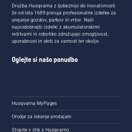
preverite
Družba Husqvarna z ljubeznijo do inovativnosti
nivo olja.
že od leta 1689 ponuja profesionalne izdelke za
Zaženite
verižno
urejanje gozdov, parkov in vrtov. Naši
žago in
najsodobnejši izdelki z akumulatorskimi
se
rešitvami in robotiko združujejo zmogljivost,
prepričajte,
uporabnost in skrb za varnost ter okolje.
da je
zavora
verige
Oglejte si našo ponudbo
izključena.
Priganjajte
motor
verižne
žage
nekaj
centimetrov
stran od
Husqvarna MyPages
debla
drevesa.
Orodje za iskanje prodajaln
Olje na
deblu
Stopite v stik s Husqvarno
kaže, da