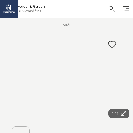
Forest & Garden
SI, Slovenščina
Meči
1/1