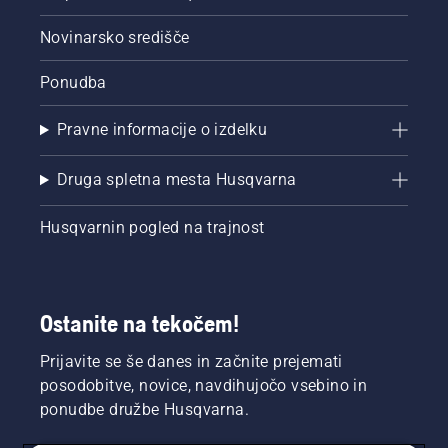
sistem
mazanja
Novinarsko središče
deluje.
Ponudba
Pravne informacije o izdelku
Druga spletna mesta Husqvarna
Husqvarnin pogled na trajnost
Ostanite na tekočem!
Prijavite se še danes in začnite prejemati
posodobitve, novice, navdihujočo vsebino in
ponudbe družbe Husqvarna.