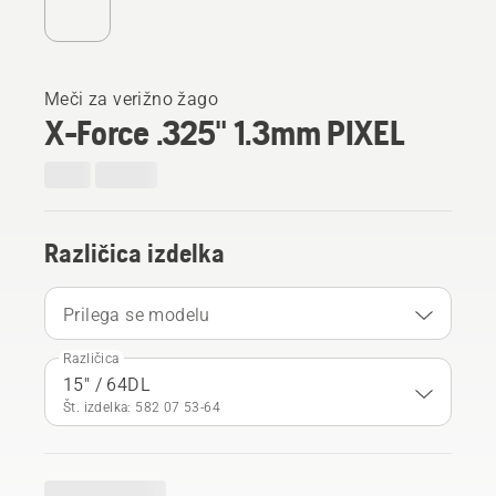
Meči za verižno žago
X-Force .325" 1.3mm PIXEL
Različica izdelka
Prilega se modelu
Različica
15" / 64DL
Št. izdelka: 582 07 53‑64