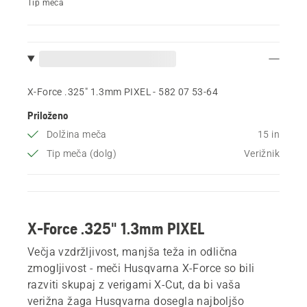
Tip meča
X-Force .325" 1.3mm PIXEL - 582 07 53‑64
Priloženo
Dolžina meča
15 in
Tip meča (dolg)
Verižnik
X-Force .325" 1.3mm PIXEL
Večja vzdržljivost, manjša teža in odlična
zmogljivost - meči Husqvarna X-Force so bili
razviti skupaj z verigami X-Cut, da bi vaša
verižna žaga Husqvarna dosegla najboljšo