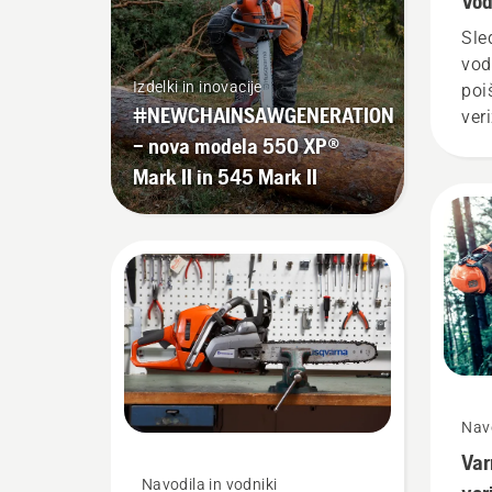
Vod
Sle
vod
Izdelki in inovacije
poi
#NEWCHAINSAWGENERATION
ver
– nova modela 550 XP®
Mark II in 545 Mark II
Navo
Var
Navodila in vodniki