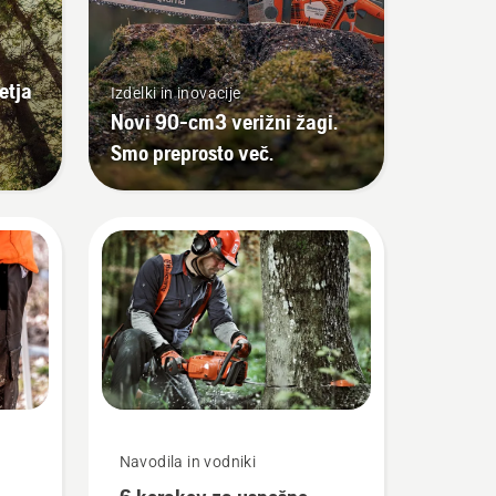
etja
Izdelki in inovacije
Novi 90-cm3 verižni žagi.
Smo preprosto več.
Navodila in vodniki