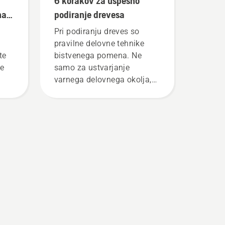
6 korakov za uspešno
na
podiranje drevesa
Pri podiranju dreves so
pravilne delovne tehnike
te
bistvenega pomena. Ne
ne
samo za ustvarjanje
varnega delovnega okolja,
enja
vendar tudi za večjo
o
učinkovitost pri delu.
o
m
li
lno.
a.
 se