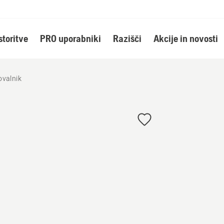
storitve
PRO uporabniki
Razišči
Akcije in novosti
ovalnik