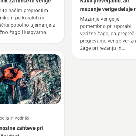
nik za meče in verige
Kako preverjamo, ali
mazanje verige deluje 
dite našim preprostim
verižni žagi
nikom po korakih in
Mazanje verige je
ščite popolno ujemanje z
pomembno pri uporabi
ižno žago Husqvarna.
verižne žage, da prepreči
pregrevanje verige veriž
žage pri rezanju in
zagotovite, da se brez tr
premika vzdolž meča. T
podaljša življenjsko dob
meča in verige. Sledite
navodilom v tem kratke
videoposnetku, če želite
izvedeti, kako preveriti, a
sistem mazanja verige
verižne žage deluje pravi
dila in vodniki
Najprej preverite nivo olj
nostne zahteve pri
Zaženite verižno žago in
prepričajte, da je zavora