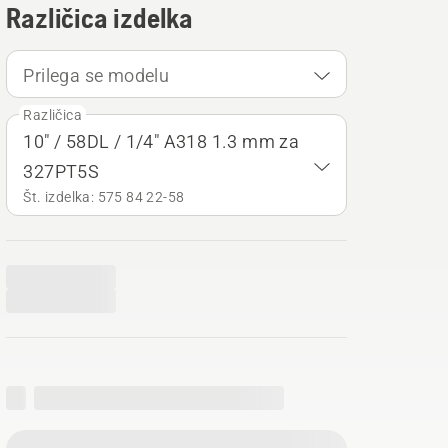
Različica izdelka
Prilega se modelu
Različica
10" / 58DL / 1/4" A318 1.3 mm za
327PT5S
Št. izdelka: 575 84 22‑58