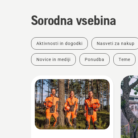
Sorodna vsebina
Aktivnosti in dogodki
Nasveti za nakup
Novice in mediji
Ponudba
Teme