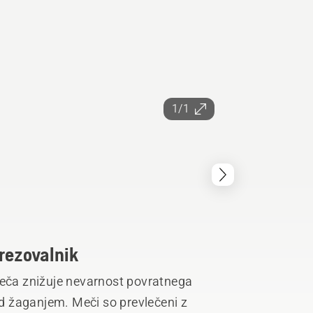
1/1
brezovalnik
meča znižuje nevarnost povratnega
 žaganjem. Meči so prevlečeni z