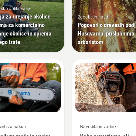
nsko oblikovanje
ja za urejanje okolice,
Zgodbe in navdih
ma za komercialno
Pogovori o drevesih podj
anje okolice in oprema
Husqvarna: prisluhnimo
ego trate
arboristom
veti za nakup
Navodila in vodniki