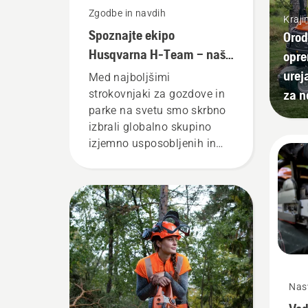
Zgodbe in navdih
Kraji
Spoznajte ekipo
Orod
Husqvarna H-Team – naše
opre
najzahtevnejše
urej
Med najboljšimi
uporabnike
za n
strokovnjaki za gozdove in
parke na svetu smo skrbno
izbrali globalno skupino
izjemno usposobljenih in
cenjenih ambasadorjev. To
je naša ekipa H-team. So
tudi naši najzahtevnejši
uporabniki.
Nas