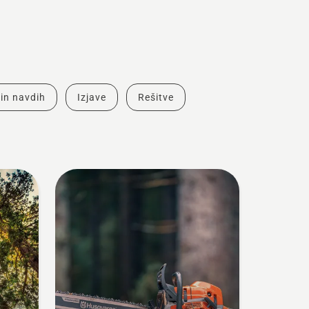
in navdih
Izjave
Rešitve