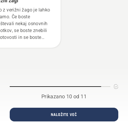
ižni žagi
verige izključena.
o z verižni žago je lahko
Priganjajte motor verižn
arno. Če boste
žage nekaj centimetrov
števali nekaj osnovnih
stran od debla drevesa. 
otkov, se boste znebili
na deblu kaže, da sistem
otovosti in se boste
mazanja deluje.
ko posvetili opravilu.
Prikazano 10 od 11
NALOŽITE VEČ