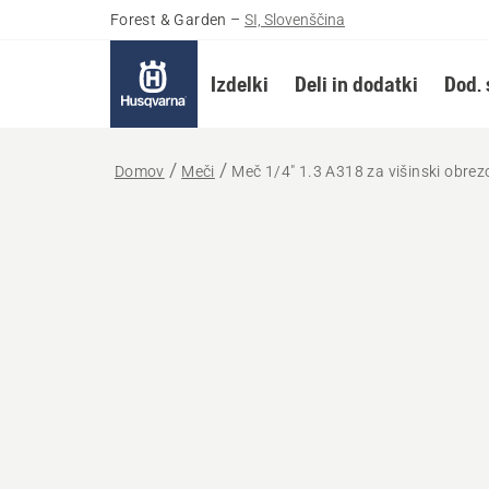
Forest & Garden
–
SI, Slovenščina
Izdelki
Deli in dodatki
Dod. 
Domov
Meči
Meč 1/4" 1.3 A318 za višinski obrez