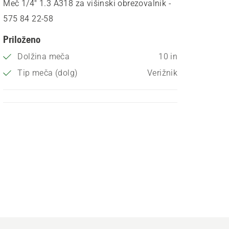
Meč 1/4" 1.3 A318 za višinski obrezovalnik -
575 84 22‑58
Priloženo
Dolžina meča
10 in
Tip meča (dolg)
Verižnik