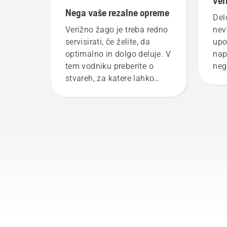
ver
Nega vaše rezalne opreme
Del
Verižno žago je treba redno
nev
servisirati, če želite, da
upo
optimalno in dolgo deluje. V
nap
tem vodniku preberite o
neg
stvareh, za katere lahko
lah
sami poskrbite.