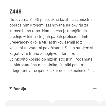
Z448
Husqvarna Z 448 je sedežna kosilnica z ničelnim
obračalnim krogom, zasnovana na okvirju za
komercialno rabo. Namenjena je manjšim in
srednje velikim strojnih parkih profesionalnih
urejevalcev okolja ter lastnikov zemljišč z
velikimi travnatimi površinami. S tem strojem si
zagotovite trajno zmogljivost ter hitro in
učinkovito košnjo ob nizkih stroških. Poganjata
jo hidrostatična menjalnika, črpalki pa sta
integrirani v menjalnika, kar delo s kosilnico še
dodatno poenostavi in izboljša.
Kosilnica je opremljena s preklopnim varnostnim
Funkcije
lokom, integrirano parkirno zavoro in učinkovitim,
robustnim kosiščem ClearCut™, primernim za
komercialno rabo. Širina košnje znaša 122 cm.