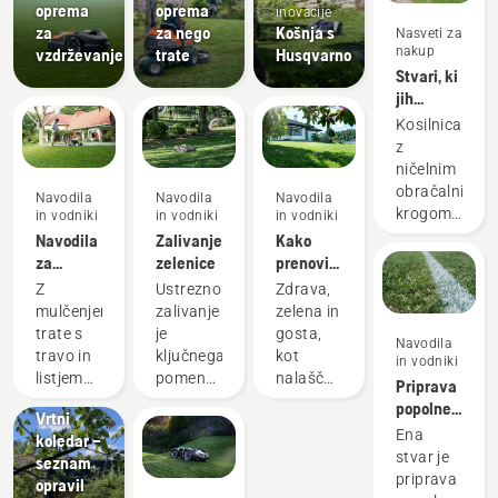
oprema
oprema
inovacije
za
za nego
Košnja s
Nasveti za
nakup
vzdrževanje
trate
Husqvarno
Stvari, ki
jih
morate
Kosilnica
upoštevati
z
ob
ničelnim
nakupu
obračalnim
Navodila
Navodila
Navodila
kosilnice
krogom
in vodniki
in vodniki
in vodniki
z
vam
Navodila
Zalivanje
Kako
ničelnim
omogoča
za
zelenice
prenoviti
obračalnim
natančno
mulčenje
zelenico
Z
Ustrezno
Zdrava,
krogom
obrezovanje
trave in
in
mulčenjem
zalivanje
zelena in
vogalov,
listja
popraviti
trate s
je
gosta,
Navodila
zato ne
neenakomerna
travo in
ključnega
kot
in vodniki
potrebujete
območja
Navodila
listjem
pomena
nalašč
Priprava
dodatnega
in vodniki
lahko
za
za
popolne
posega z
Vrtni
prihranite
zeleno in
sproščanje
zelenice
Ena
obrezovalnik
koledar –
čas in
zdravo
ali
stvar je
Tukaj
seznam
denar.
zelenico.
dejavnosti
priprava
lahko
opravil
Tukaj
Tukaj si
z