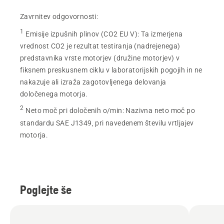
Zavrnitev odgovornosti:
1
Emisije izpušnih plinov (CO2 EU V)
:
Ta izmerjena
vrednost CO2 je rezultat testiranja (nadrejenega)
predstavnika vrste motorjev (družine motorjev) v
fiksnem preskusnem ciklu v laboratorijskih pogojih in ne
nakazuje ali izraža zagotovljenega delovanja
določenega motorja.
2
Neto moč pri določenih o/min
:
Nazivna neto moč po
standardu SAE J1349, pri navedenem številu vrtljajev
motorja.
Poglejte še