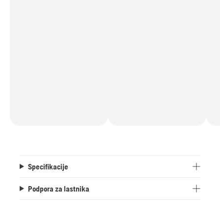
Na voljo sta stranski izmet in set za mulčenje kot
dodatna oprema.
Specifikacije
Podpora za lastnika