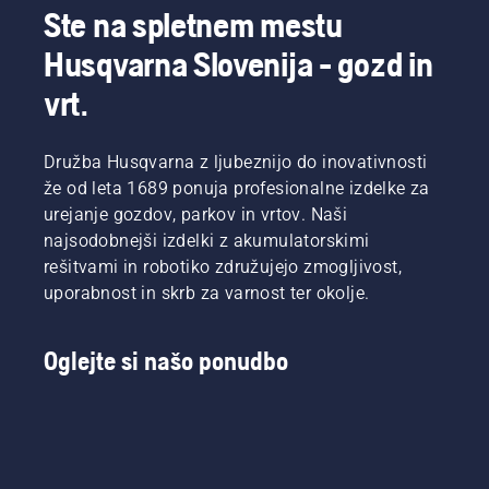
pomagali,
popravljanje
Ste na spletnem mestu
smo
da bo v
neenakomernih
poiskali
toplih
območij.
Husqvarna Slovenija - gozd in
pri enem
dnevih
največjih
odlično
vrt.
strokovnjako
uspevala.
s tega
Če
področja.
potrebujete
Družba Husqvarna z ljubeznijo do inovativnosti
spodbudo,
že od leta 1689 ponuja profesionalne izdelke za
si najprej
urejanje gozdov, parkov in vrtov. Naši
oglejte
najsodobnejši izdelki z akumulatorskimi
naše
rešitvami in robotiko združujejo zmogljivost,
najpomembnejše
nasvete
uporabnost in skrb za varnost ter okolje.
za
ohranjanje
zdrave in
Oglejte si našo ponudbo
bujne
trate
skozi
celotno
sezono.