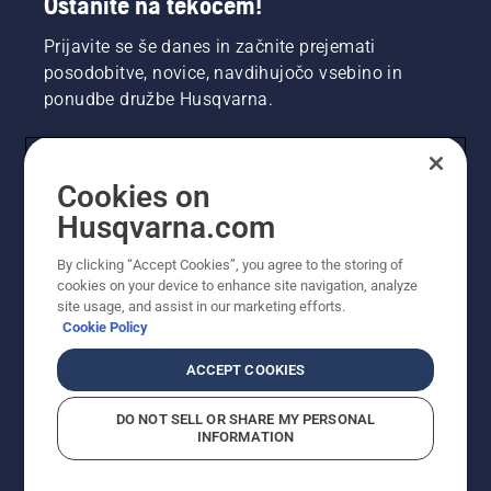
Ostanite na tekočem!
Prijavite se še danes in začnite prejemati
posodobitve, novice, navdihujočo vsebino in
ponudbe družbe Husqvarna.
UPORABNIK
Cookies on
Husqvarna.com
PROFESIONALNI UPORABNIK
By clicking “Accept Cookies”, you agree to the storing of
cookies on your device to enhance site navigation, analyze
site usage, and assist in our marketing efforts.
Cookie Policy
ACCEPT COOKIES
DO NOT SELL OR SHARE MY PERSONAL
INFORMATION
© Husqvarna AB (obj). Vse pravice pridržane. Prikazane