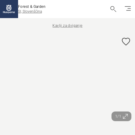
Forest & Garden
SI, Slovenščina
Kavlji za dviganje
1/1