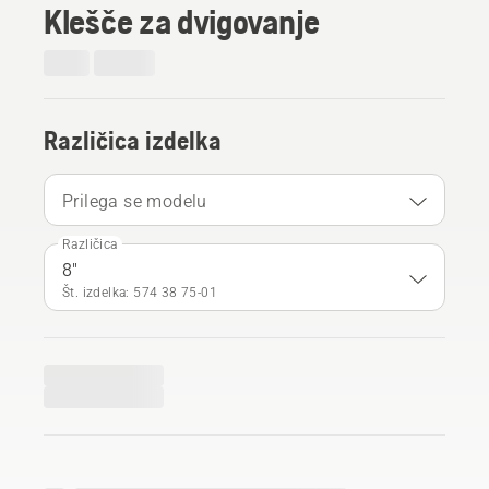
Klešče za dvigovanje
Različica izdelka
Prilega se modelu
Različica
8"
Št. izdelka: 574 38 75‑01