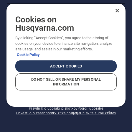
UPORABNIK
Cookies on
Husqvarna.com
PROFESIONALNI UPORABNIK
By clicking “Accept Cookies”, you agree to the storing of
cookies on your device to enhance site navigation, analyze
site usage, and assist in our marketing efforts.
Cookie Policy
ACCEPT COOKIES
DO NOT SELL OR SHARE MY PERSONAL
INFORMATION
© Husqvarna AB (obj). Vse pravice pridržane. Prikazane
so priporočene maloprodajne cene.
Pravilnik o uporabi piškotkov
Pogoji uporabe
Obvestilo o zasebnosti
Vizitka podjetja
Prijavite sume kršitev