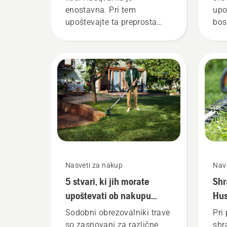
enostavna. Pri tem
upo
upoštevajte ta preprosta
bos
navodila. Če kosilno glavo
var
menjate na prostem, to
upr
opravite nekje, kjer boste
kos
zlahka našli manjše orodje
ali matico, če vam pade na
tla.
Nasveti za nakup
Navo
5 stvari, ki jih morate
Shr
upoštevati ob nakupu
Hus
obrezovalnika trave.
Sodobni obrezovalniki trave
Pri 
so zasnovani za različne
shr