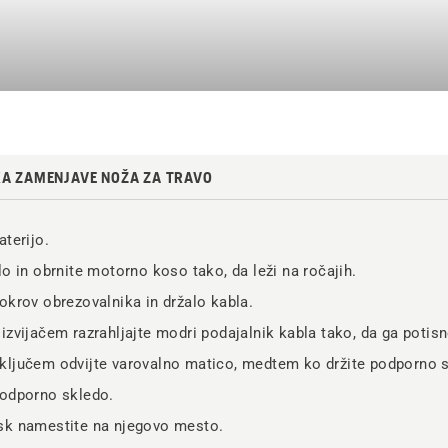
KA ZAMENJAVE NOŽA ZA TRAVO
aterijo.
lo in obrnite motorno koso tako, da leži na ročajih.
okrov obrezovalnika in držalo kabla.
izvijačem razrahljajte modri podajalnik kabla tako, da ga potis
ključem odvijte varovalno matico, medtem ko držite podporno 
podporno skledo.
sk namestite na njegovo mesto.