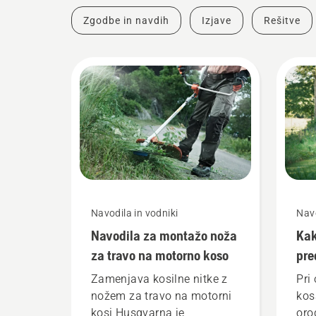
Zgodbe in navdih
Izjave
Rešitve
Navodila in vodniki
Navo
Navodila za montažo noža
Kak
za travo na motorno koso
pre
Zamenjava kosilne nitke z
Pri
nožem za travo na motorni
kos
kosi Husqvarna je
oro