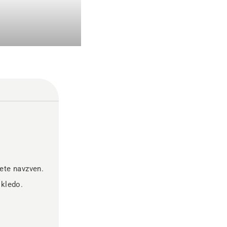
nete navzven.
skledo.