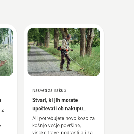
Nasveti za nakup
o
Stvari, ki jih morate
upoštevati ob nakupu
 z
motorne kose
Ali potrebujete novo koso za
,
košnjo večje površine,
visoke trave, podrasti ali za