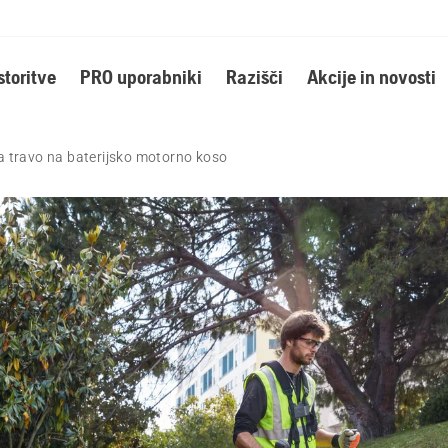
storitve
PRO uporabniki
Razišči
Akcije in novosti
 travo na baterijsko motorno koso