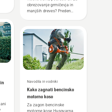
obrezovanje grmičevja in
manjših dreves? Preden
i ta
kupite motorno koso, velja
razmisliti o naslednjih
stvareh.
o.
 in
Navodila in vodniki
Kako zagnati bencinsko
motorno koso
zani
Za zagon bencinske
v
motorne kose Husqvarna