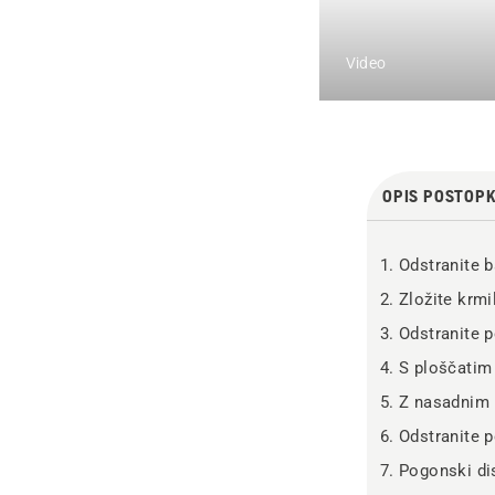
Video
OPIS POSTOP
Odstranite b
Zložite krmi
Odstranite p
S ploščatim 
Z nasadnim 
Odstranite 
Pogonski di