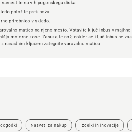
o namestite na vrh pogonskega diska.
ledo položite prek noža.
rno prirobnico v skledo.
arovalno matico na njeno mesto. Vstavite ključ inbus v majhno 
hišja motorne kose. Zasukajte nož, dokler se ključ inbus ne za
 z nasadnim ključem zategnite varovalno matico.
n dogodki
Nasveti za nakup
Izdelki in inovacije