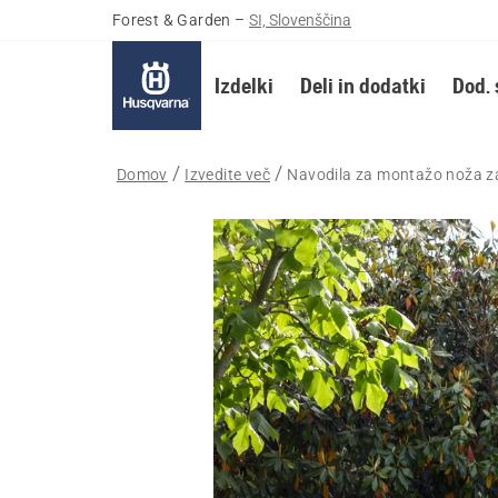
Forest & Garden
–
SI, Slovenščina
Izdelki
Deli in dodatki
Dod. 
Domov
Izvedite več
Navodila za montažo noža za