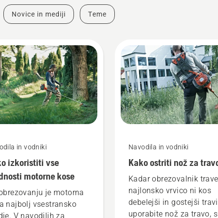
Novice in mediji
Teme
dila in vodniki
Navodila in vodniki
o izkoristiti vse
Kako ostriti nož za trav
dnosti motorne kose
Kadar obrezovalnik trave
najlonsko vrvico ni kos
 obrezovanju je motorna
debelejši in gostejši travi
a najbolj vsestransko
uporabite nož za travo, s
dje. V navodilih za