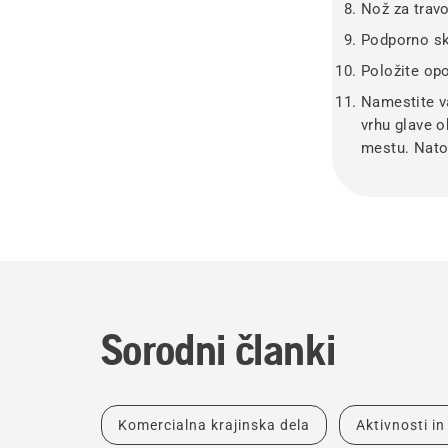
Nož za trav
Podporno sk
Položite opo
Namestite v
vrhu glave o
mestu. Nato
Sorodni članki
Komercialna krajinska dela
Aktivnosti i