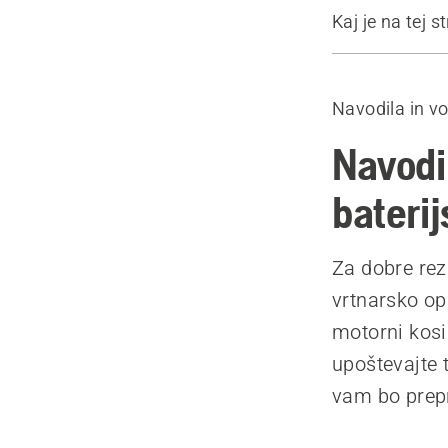
Kaj je na tej s
Zamenjava k
Opis postop
Navodila in vo
Navodi
bateri
Za dobre rez
vrtnarsko op
motorni kosi
upoštevajte 
vam bo prepre