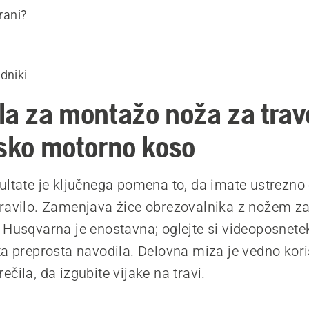
trani?
osilne nitke z nožem za travo
ka zamenjave noža za travo
dniki
la za montažo noža za trav
jsko motorno koso
ultate je ključnega pomena to, da imate ustrezno
ravilo. Zamenjava žice obrezovalnika z nožem za
 Husqvarna je enostavna; oglejte si videoposnetek
ta preprosta navodila. Delovna miza je vedno kori
čila, da izgubite vijake na travi.