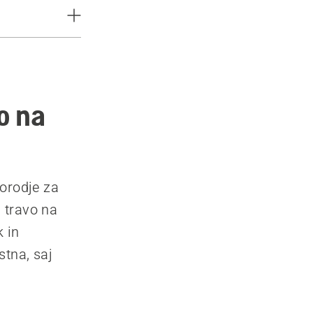
o na
 orodje za
 travo na
 in
stna, saj