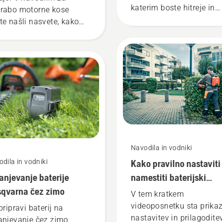
katerim boste hitreje in
rabo motorne kose
učinkoviteje obrezali
te našli nasvete, kako
debelejšo travo. Oglejte s
no in učinkovito
kratki videoposnetek z
avljate svojo motorno
navodili za ostrenje in
o Husqvarna.
vzdrževanje noža za trav
Navodila in vodniki
dila in vodniki
Kako pravilno nastaviti
anjevanje baterije
namestiti baterijski
qvarna čez zimo
nahrbtnik
V tem kratkem
videoposnetku sta prika
pripravi baterij na
nastavitev in prilagodite
anjevanje čez zimo