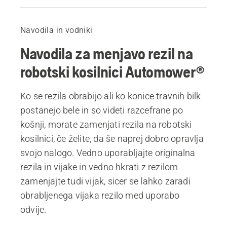
Navodila po korakih
Kakšna je življenjska doba rezil Automower®?
Navodila in vodniki
Priporočeni izdelki
Navodila za menjavo rezil na
robotski kosilnici Automower®
Ko se rezila obrabijo ali ko konice travnih bilk
postanejo bele in so videti razcefrane po
košnji, morate zamenjati rezila na robotski
kosilnici, če želite, da še naprej dobro opravlja
svojo nalogo. Vedno uporabljajte originalna
rezila in vijake in vedno hkrati z rezilom
zamenjajte tudi vijak, sicer se lahko zaradi
obrabljenega vijaka rezilo med uporabo
odvije.