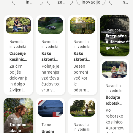
in
za
inovacije
in
dogodki
nakup
vodniki
Ponudba
Brezplačna
Automower®
Navodila
Navodila
Navodila
in vodniki
in vodniki
in vodniki
garaža
Čiščenje
Kako
Kako
kosilnice
skrbeti
skrbeti
Husqvarna
za
za
Za čim
Poletje je
Jesen
Automower®
poletno
jesensko
boljše
namenjeno
pomeni
trato – 6
trato – 6
delovanje
vzdrževanju
več kot
najboljših
najboljših
in dolgo
čudovitega
le
Navodila
nasvetov
nasvetov
življenjsko
vrta v
odstranjevanje
in vodniki
dobo
času
listja in
Dodajte
redno
toplih
priprava
robotsko
čistite
dni.
na
kosilnico
Ko
robotsko
Predstavljamo
prihajajoče
Automower®
robotsko
Ponudba
kosilnico
vam
hladnejše
v
kosilnico
Trenutne
Teme
Navodila
Automower®
nekaj
mesece,
aplikacijo
Automower®
in vodniki
akcije
Uradni
in
preprostih
saj
Google