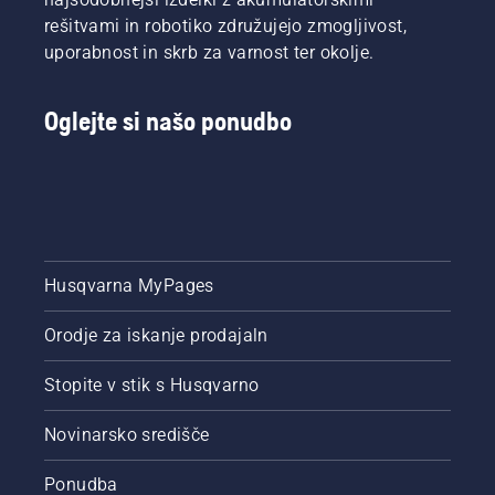
satelitske
sezono.
rešitvami in robotiko združujejo zmogljivost,
tehnologije
uporabnost in skrb za varnost ter okolje.
ali
namestitev
s
Oglejte si našo ponudbo
fizičnimi
omejevalnimi
zankami.
Husqvarna MyPages
Orodje za iskanje prodajaln
Stopite v stik s Husqvarno
Novinarsko središče
Ponudba