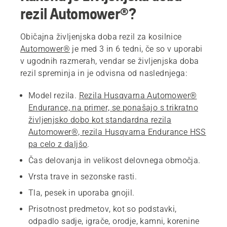
rezil Automower®?
Običajna življenjska doba rezil za kosilnice
Automower®
je med 3 in 6 tedni, če so v uporabi
v ugodnih razmerah, vendar se življenjska doba
rezil spreminja in je odvisna od naslednjega:
Model rezila.
Rezila Husqvarna Automower®
Endurance, na primer, se ponašajo s trikratno
življenjsko dobo kot standardna rezila
Automower®, rezila Husqvarna Endurance HSS
pa celo z daljšo
.
Čas delovanja in velikost delovnega območja.
Vrsta trave in sezonske rasti.
Tla, pesek in uporaba gnojil.
Prisotnost predmetov, kot so podstavki,
odpadlo sadje, igrače, orodje, kamni, korenine