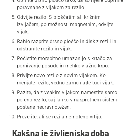
Obrnite drsno ploščo tako, da so njene odprtine
poravnane z vijakom za rezilo.
Odvijte rezilo. S ploščatim ali križnim
izvijačem, po možnosti magnetnim, odvijte
vijak.
Rahlo razprite drsno ploščo in disk z rezili in
odstranite rezilo in vijak.
Počistite morebitno umazanijo s krtačo za
pomivanje posode in mehko vlažno krpo.
Privijte novo rezilo z novim vijakom. Ko
menjate rezilo, vedno zamenjajte tudi vijak.
Pazite, da z vsakim vijakom namestite samo
po eno rezilo, saj lahko v nasprotnem sistem
postane neuravnotežen.
Preverite, ali se rezila nemoteno vrtijo.
Kakšna je življenjska doba