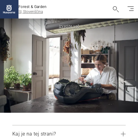
Forest & Garden
SI, Slovenščina
Izvedite več
Kaj je na tej strani?