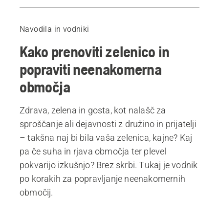
Pred začetkom
Uvod
Navodila in vodniki
1. Odločite se, kdaj boste prenovili zelenico
Kako prenoviti zelenico in
2. Ugotovite vzrok za slabo zelenico.
3. Odstranite plevel in slamo.
popraviti neenakomerna
4. Pripravite zemljo
območja
5. Zalijte zelenico
6. Uporabite gnojilo
Zdrava, zelena in gosta, kot nalašč za
7. Setev
sproščanje ali dejavnosti z družino in prijatelji
8. Uživajte
– takšna naj bi bila vaša zelenica, kajne? Kaj
Priporočeni izdelki
pa če suha in rjava območja ter plevel
pokvarijo izkušnjo? Brez skrbi. Tukaj je vodnik
po korakih za popravljanje neenakomernih
območij.