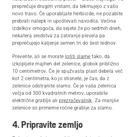
preprečuje drugim vrstam, da tekmujejo z vašo
novo travo. Če uporabljate herbicide, ne pozabite
prebrati nalepk in upoštevati navodila. Večina
izdelkov omogoča, da sejete že po sedmih dneh,
nekatera sredstva za zatiranje plevela pa
preprečujejo kaljenje semen tri do šest tednov.
Preverite, ali se morate
lotiti slame
tako, da
izkopljete majhen del zelenice, globok približno
10 centimetrov. Če je spužvasta plast debela več
kot 2 centimetra, ko jo stisnete, je čas, da z
zelenice odstranite slamo. Če je vaša zelenica
večja od 300 kvadratnih metrov, uporabite
električne grablje ali
prezračevalnik
. Za manjše
zelenice so primerne ročne grablje za slamo.
4. Pripravite zemljo