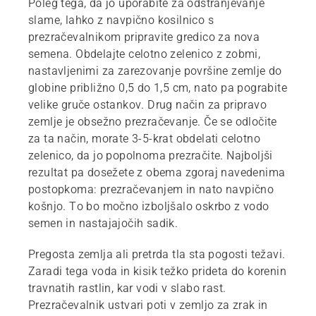
Poleg tega, da jo uporabite za odstranjevanje
slame, lahko z navpično kosilnico s
prezračevalnikom pripravite gredico za nova
semena. Obdelajte celotno zelenico z zobmi,
nastavljenimi za zarezovanje površine zemlje do
globine približno 0,5 do 1,5 cm, nato pa pograbite
velike gruče ostankov. Drug način za pripravo
zemlje je obsežno prezračevanje. Če se odločite
za ta način, morate 3-5-krat obdelati celotno
zelenico, da jo popolnoma prezračite. Najboljši
rezultat pa dosežete z obema zgoraj navedenima
postopkoma: prezračevanjem in nato navpično
košnjo. To bo močno izboljšalo oskrbo z vodo
semen in nastajajočih sadik.
Pregosta zemlja ali pretrda tla sta pogosti težavi.
Zaradi tega voda in kisik težko prideta do korenin
travnatih rastlin, kar vodi v slabo rast.
Prezračevalnik ustvari poti v zemljo za zrak in