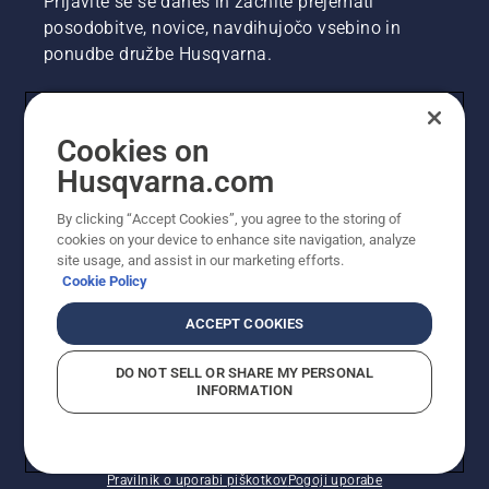
Prijavite se še danes in začnite prejemati
posodobitve, novice, navdihujočo vsebino in
ponudbe družbe Husqvarna.
UPORABNIK
Cookies on
Husqvarna.com
PROFESIONALNI UPORABNIK
By clicking “Accept Cookies”, you agree to the storing of
cookies on your device to enhance site navigation, analyze
site usage, and assist in our marketing efforts.
Cookie Policy
ACCEPT COOKIES
DO NOT SELL OR SHARE MY PERSONAL
INFORMATION
© Husqvarna AB (obj). Vse pravice pridržane. Prikazane
so priporočene maloprodajne cene.
Pravilnik o uporabi piškotkov
Pogoji uporabe