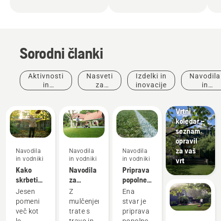
Sorodni članki
Aktivnosti
Nasveti
Izdelki in
Navodila
in
za
inovacije
in
Navodila
dogodki
nakup
vodniki
in vodniki
Vrtni
koledar –
seznam
opravil
za vaš
Navodila
Navodila
Navodila
in vodniki
in vodniki
in vodniki
vrt
Kako
Navodila
Priprava
skrbeti
za
popolne
za
mulčenje
zelenice
Jesen
Z
Ena
jesensko
trave in
pomeni
mulčenjem
stvar je
trato – 6
listja
več kot
trate s
priprava
najboljših
le
travo in
popolne