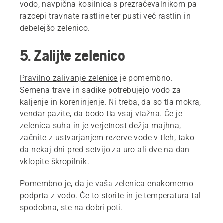
vodo, navpična kosilnica s prezračevalnikom pa
razcepi travnate rastline ter pusti več rastlin in
debelejšo zelenico.
5. Zalijte zelenico
Pravilno zalivanje zelenice
je pomembno.
Semena trave in sadike potrebujejo vodo za
kaljenje in koreninjenje. Ni treba, da so tla mokra,
vendar pazite, da bodo tla vsaj vlažna. Če je
zelenica suha in je verjetnost dežja majhna,
začnite z ustvarjanjem rezerve vode v tleh, tako
da nekaj dni pred setvijo za uro ali dve na dan
vklopite škropilnik.
Pomembno je, da je vaša zelenica enakomerno
podprta z vodo. Če to storite in je temperatura tal
spodobna, ste na dobri poti.