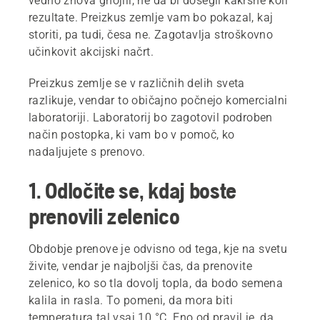
vedno znova gnojili, ne da bi dosegli kakršne koli
rezultate. Preizkus zemlje vam bo pokazal, kaj
storiti, pa tudi, česa ne. Zagotavlja stroškovno
učinkovit akcijski načrt.
Preizkus zemlje se v različnih delih sveta
razlikuje, vendar to običajno počnejo komercialni
laboratoriji. Laboratorij bo zagotovil podroben
način postopka, ki vam bo v pomoč, ko
nadaljujete s prenovo.
1. Odločite se, kdaj boste
prenovili zelenico
Obdobje prenove je odvisno od tega, kje na svetu
živite, vendar je najboljši čas, da prenovite
zelenico, ko so tla dovolj topla, da bodo semena
kalila in rasla. To pomeni, da mora biti
temperatura tal vsaj 10 °C. Eno od pravil je, da