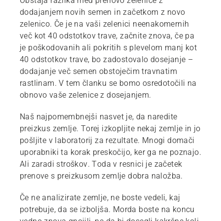
Obstaja razlika med prenovo zelenice z
dodajanjem novih semen in začetkom z novo
zelenico. Če je na vaši zelenici neenakomernih
več kot 40 odstotkov trave, začnite znova, če pa
je poškodovanih ali pokritih s plevelom manj kot
40 odstotkov trave, bo zadostovalo dosejanje –
dodajanje več semen obstoječim travnatim
rastlinam. V tem članku se bomo osredotočili na
obnovo vaše zelenice z dosejanjem.
Naš najpomembnejši nasvet je, da naredite
preizkus zemlje. Torej izkopljite nekaj zemlje in jo
pošljite v laboratorij za rezultate. Mnogi domači
uporabniki ta korak preskočijo, ker ga ne poznajo.
Ali zaradi stroškov. Toda v resnici je začetek
prenove s preizkusom zemlje dobra naložba.
Če ne analizirate zemlje, ne boste vedeli, kaj
potrebuje, da se izboljša. Morda boste na koncu