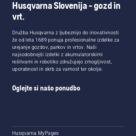
Tukaj
zdrave in
najpomembnejše
Husqvarna Slovenija - gozd in
preberite
bujne
nasvete
nasvete
trate
vrt.
za
družbe
skozi
ohranjanje
Husqvarna
celotno
zdrave in
za
sezono.
bujne
Družba Husqvarna z ljubeznijo do inovativnosti
odstranjevanje
trate
že od leta 1689 ponuja profesionalne izdelke za
slame in
skozi
urejanje gozdov, parkov in vrtov. Naši
uporabo
celotno
najsodobnejši izdelki z akumulatorskimi
orodja
sezono.
za
rešitvami in robotiko združujejo zmogljivost,
odstranjevanje
uporabnost in skrb za varnost ter okolje.
slame,
kot so
prezračevalniki.
Oglejte si našo ponudbo
Husqvarna MyPages