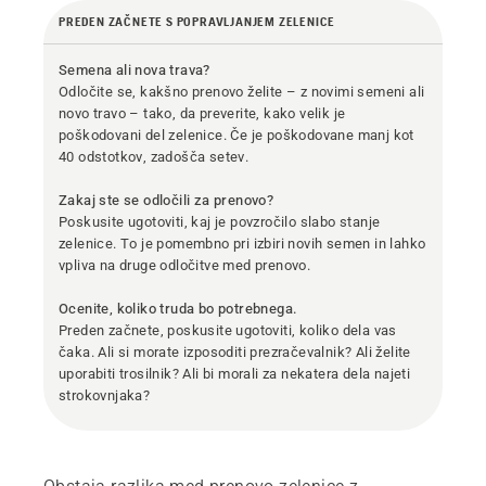
PREDEN ZAČNETE S POPRAVLJANJEM ZELENICE
Semena ali nova trava?
Odločite se, kakšno prenovo želite – z novimi semeni ali
novo travo – tako, da preverite, kako velik je
poškodovani del zelenice. Če je poškodovane manj kot
40 odstotkov, zadošča setev.
Zakaj ste se odločili za prenovo?
Poskusite ugotoviti, kaj je povzročilo slabo stanje
zelenice. To je pomembno pri izbiri novih semen in lahko
vpliva na druge odločitve med prenovo.
Ocenite, koliko truda bo potrebnega.
Preden začnete, poskusite ugotoviti, koliko dela vas
čaka. Ali si morate izposoditi prezračevalnik? Ali želite
uporabiti trosilnik? Ali bi morali za nekatera dela najeti
strokovnjaka?