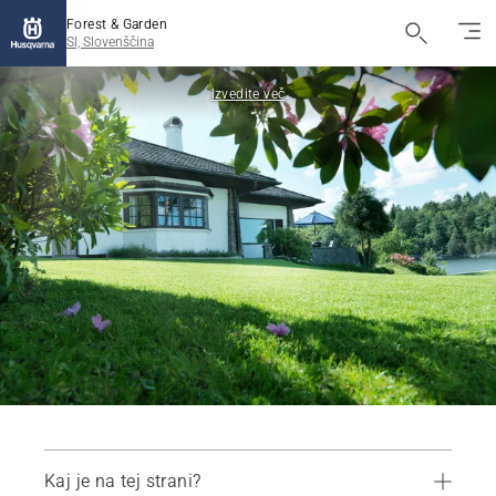
Forest & Garden
SI, Slovenščina
Izvedite več
Kaj je na tej strani?