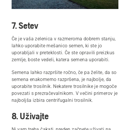
7. Setev
Če je vaša zelenica v razmeroma dobrem stanju,
lahko uporabite mešanico semen, ki ste jo
uporabljali v preteklosti. Če ste opravili preizkus
zemlje, boste vedeli, katera semena uporabiti.
Semena lahko razpršite ročno, če pa želite, da so
semena enakomerno razpršena, je najbolje, da
uporabite trosilnik. Nekatere trosilnike je mogoče
povezati s prezračevalnikom. V večini primerov je
najboljša izbira centrifugalni trosilnik.
8. Uživajte
Ni vam treba čakati, preden začnete uživati na