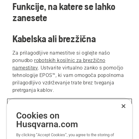
Funkcije, na katere se lahko
zanesete
Kabelska ali brezžična
Za prilagodljive namestitve si oglejte našo
ponudbo
robotskih kosilnic za brezžično
namestitev
. Ustvarite virtualno zanko s pomočjo
tehnologije EPOS™, ki vam omogoča popolnoma
prilagodljivo vzdrževanje trate brez tveganja
pretrganja kablov.
Štirikolesni pogon za velike
Cookies on
naklone
Husqvarna.com
Če imate trato z velikim naklonom, poiščite
By clicking “Accept Cookies”, you agree to the storing of