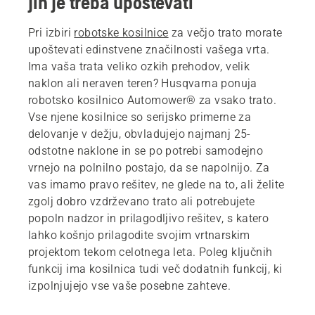
jih je treba upoštevati
Pri izbiri
robotske kosilnice
za večjo trato morate
upoštevati edinstvene značilnosti vašega vrta.
Ima vaša trata veliko ozkih prehodov, velik
naklon ali neraven teren? Husqvarna ponuja
robotsko kosilnico Automower® za vsako trato.
Vse njene kosilnice so serijsko primerne za
delovanje v dežju, obvladujejo najmanj 25-
odstotne naklone in se po potrebi samodejno
vrnejo na polnilno postajo, da se napolnijo. Za
vas imamo pravo rešitev, ne glede na to, ali želite
zgolj dobro vzdrževano trato ali potrebujete
popoln nadzor in prilagodljivo rešitev, s katero
lahko košnjo prilagodite svojim vrtnarskim
projektom tekom celotnega leta. Poleg ključnih
funkcij ima kosilnica tudi več dodatnih funkcij, ki
izpolnjujejo vse vaše posebne zahteve.