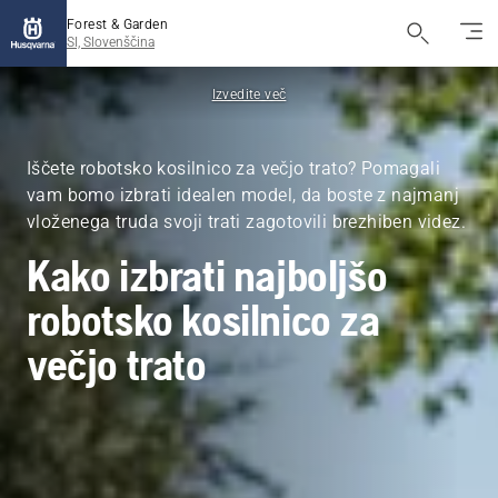
Forest & Garden
SI, Slovenščina
Izvedite več
Iščete robotsko kosilnico za večjo trato? Pomagali
vam bomo izbrati idealen model, da boste z najmanj
vloženega truda svoji trati zagotovili brezhiben videz.
Kako izbrati najboljšo
robotsko kosilnico za
večjo trato