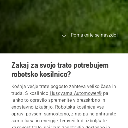
Pomaknite se navzdol
Zakaj za svojo trato potrebujem
robotsko kosilnico?
Košnja večje trate pogosto zahteva veliko časa in
truda. S kosilnico
Husqvarna Automower®
pa
lahko to opravilo spremenite v brezskrbno in
enostavno izkušnjo. Robotska kosilnica vse
opravi povsem samostojno, z njo pa ne prihranite
samo časa in energije, temveč tudi izboljšate
kakovost trate, saj vam zagotavlja dosledno in