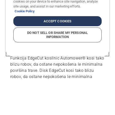
cookies on your device to enhance site navigation, analyze
robotsko kosilnico s pogonom na vsa štiri kolesa.
site usage, and assist in our marketing efforts.
Husqvarna Automower® 435X AWD je primerna
Cookie Policy
za najzahtevnejše strmine, saj lahko premaga
tudi 70% naklone (35°).
ACCEPT COOKIES
DO NOT SELL OR SHARE MY PERSONAL
Prihranite čas s funkcijo
INFORMATION
EdgeCut.
Funkcija EdgeCut kosilnic Automower® kosi tako
blizu robov, da ostane nepokošena le minimalna
površina trave. Disk EdgeCut kosi tako blizu
robov, da ostane nepokošena le minimalna
površina trave.
Upravljanje s pametnim
telefonom