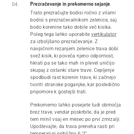
Prezračevanje in prekomerno sejanje
04.
Trato prezračujte bodisi ročno z vilami
bodisi s prezračevalnikom zelenice, saj
bodo korenine tako dobile več kisika.
Poleg tega lahko uporabite
vertikulator
za izboljšano prezračevanje. Z
navpičnim rezanjem zelenice trava dobi
svež kisik, ki poveča njeno odpornost,
hkrati pa se tako mah in plevel uničijo
skupaj z ostanki stare trave. Cepljenje
spodbudi rast korenin trave, ki začnejo
tvoriti stranske poganjke, kar posledično
pripomore k gostejši trati.
Prekomerno lahko posejete tudi območja
brez trave, vendar poskrbite, da je pred
tem minil vsaj en mesec po prvi zmrzalji.
Upoštevajte, da trava preneha rasti pri
temperaturi približno 6 °C.