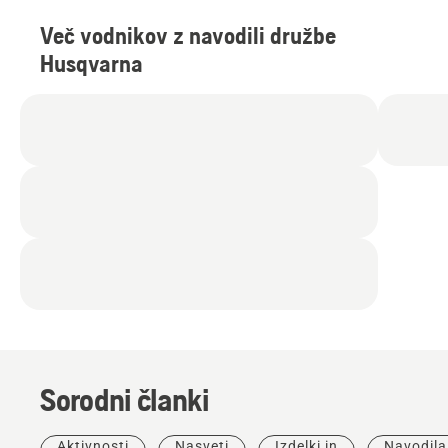
Več vodnikov z navodili družbe
Husqvarna
Sorodni članki
Aktivnosti
Nasveti
Izdelki in
Navodila