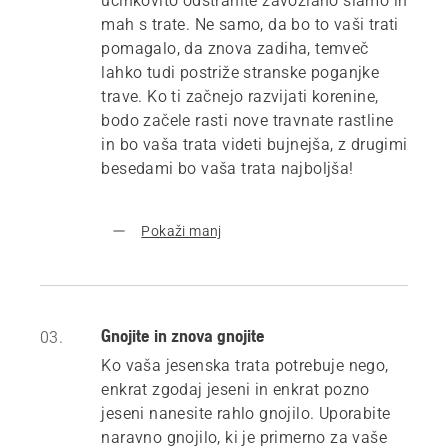
učinkovito odstranite zavozlano slamo in
mah s trate. Ne samo, da bo to vaši trati
pomagalo, da znova zadiha, temveč
lahko tudi postriže stranske poganjke
trave. Ko ti začnejo razvijati korenine,
bodo začele rasti nove travnate rastline
in bo vaša trata videti bujnejša, z drugimi
besedami bo vaša trata najboljša!
Pokaži manj
Gnojite in znova gnojite
03.
Ko vaša jesenska trata potrebuje nego,
enkrat zgodaj jeseni in enkrat pozno
jeseni nanesite rahlo gnojilo. Uporabite
naravno gnojilo, ki je primerno za vaše