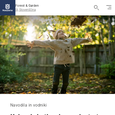
Forest & Garden
SI, Slovenščina
Izvedite več
Navodila in vodniki