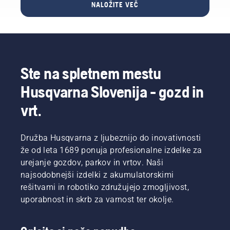
polnilno
NALOŽITE VEČ
naprej
zdrave in
območij.
postajo.​
dobro
bujne
Poleg
opravlja
trate
rednega
svojo
skozi
čiščenja
nalogo.
celotno
priporočamo
Vedno
sezono.
tudi, da
Ste na spletnem mestu
uporabljajte
robotsko
originalna
kosilnico
Husqvarna Slovenija - gozd in
rezila in
po vsaki
vijake in
sezoni
vrt.
vedno
odpeljete
hkrati z
k
rezilom
prodajalcu
Družba Husqvarna z ljubeznijo do inovativnosti
zamenjajte
na
že od leta 1689 ponuja profesionalne izdelke za
tudi
profesionalno
urejanje gozdov, parkov in vrtov. Naši
vijak,
čiščenje​
sicer se
najsodobnejši izdelki z akumulatorskimi
lahko
rešitvami in robotiko združujejo zmogljivost,
zaradi
uporabnost in skrb za varnost ter okolje.
obrabljenega
vijaka
rezilo