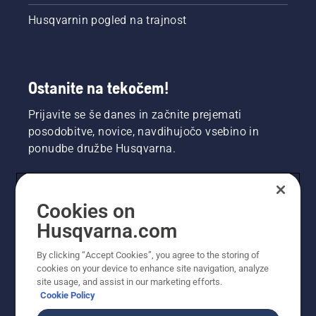
Husqvarnin pogled na trajnost
Ostanite na tekočem!
Prijavite se še danes in začnite prejemati
posodobitve, novice, navdihujočo vsebino in
ponudbe družbe Husqvarna.
UPORABNIK
Cookies on
Husqvarna.com
PROFESIONALNI UPORABNIK
By clicking “Accept Cookies”, you agree to the storing of
cookies on your device to enhance site navigation, analyze
site usage, and assist in our marketing efforts.
Cookie Policy