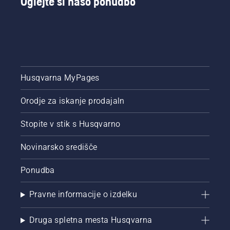
Oglejte si našo ponudbo
med
uporabo
odvije.
Husqvarna MyPages
Orodje za iskanje prodajaln
Stopite v stik s Husqvarno
Novinarsko središče
Ponudba
Pravne informacije o izdelku
Druga spletna mesta Husqvarna