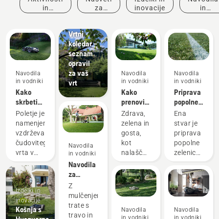
in
za
inovacije
in
Navodila
dogodki
nakup
vodniki
in vodniki
Vrtni
koledar –
seznam
opravil
za vaš
Navodila
Navodila
Navodila
in vodniki
in vodniki
in vodniki
vrt
Kako
Kako
Priprava
skrbeti
prenoviti
popolne
za
zelenico
zelenice
Poletje je
Zdrava,
Ena
poletno
in
namenjeno
zelena in
stvar je
trato – 6
popraviti
vzdrževanju
gosta,
priprava
najboljših
neenakomerna
čudovitega
kot
popolne
Navodila
nasvetov
območja
vrta v
nalašč
zelenice.
in vodniki
času
za
Toda
Navodila
toplih
sproščanje
kako
za
dni.
ali
pripraviti
mulčenje
Z
Izdelki in
Predstavljamo
dejavnosti
travo, ki
trave in
mulčenjem
inovacije
vam
z
bo
listja
trate s
Košnja s
Navodila
Navodila
nekaj
družino
preživela
travo in
in vodniki
in vodniki