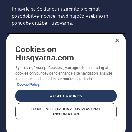
Prijavite se še danes in začnite prejemati
posodobitve, novice, navdihujočo vsebino in
ponudbe družbe Husqvarna.
UPORABNIK
Cookies on
Husqvarna.com
PROFESIONALNI UPORABNIK
By clicking “Accept Cookies”, you agree to the storing of
cookies on your device to enhance site navigation, analyze
site usage, and assist in our marketing efforts.
Cookie Policy
ACCEPT COOKIES
DO NOT SELL OR SHARE MY PERSONAL
INFORMATION
© Husqvarna AB (obj). Vse pravice pridržane. Prikazane