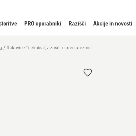
storitve
PRO uporabniki
Razišči
Akcije in novosti
la
Rokavice Technical, z zaščito pred urezom