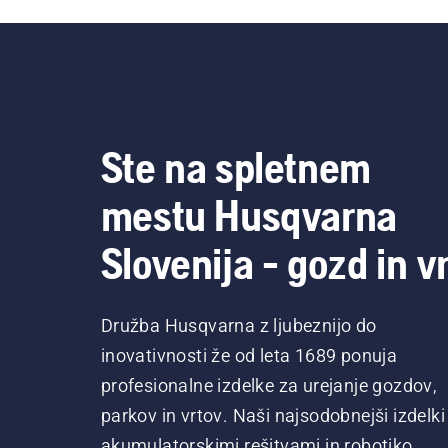
Ste na spletnem
mestu Husqvarna
Slovenija - gozd in vr
Družba Husqvarna z ljubeznijo do
inovativnosti že od leta 1689 ponuja
profesionalne izdelke za urejanje gozdov,
parkov in vrtov. Naši najsodobnejši izdelki
akumulatorskimi rešitvami in robotiko