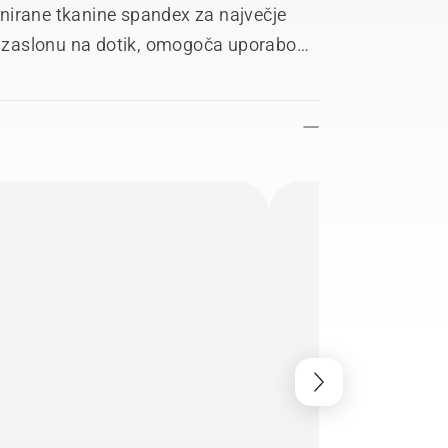
minirane tkanine spandex za največje
en zaslonu na dotik, omogoča uporabo
je s kavljem in zanko zagotavlja tesno