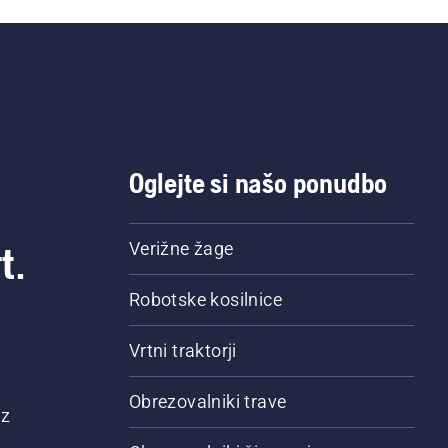
Oglejte si našo ponudbo
t.
Verižne žage
Robotske kosilnice
Vrtni traktorji
Obrezovalniki trave
 z