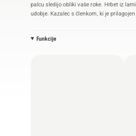
palcu sledijo obliki vaše roke. Hrbet iz la
udobje. Kazalec s členkom, ki je prilagoj
pametnega telefona v rokavicah. Zapenjan
prileganje in veliko gibljivost. Ustrezajo standardu EN ISO 11393-4:2019, razred 1
Funkcije
(20 m/s), in EN 388:2016. Velikost 8-10.