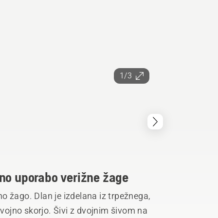
1/3
lno uporabo verižne žage
o žago. Dlan je izdelana iz trpežnega,
ojno skorjo. Šivi z dvojnim šivom na