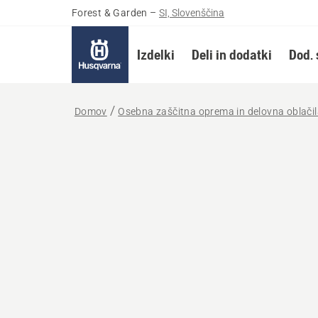
Forest & Garden
–
SI, Slovenščina
Izdelki
Deli in dodatki
Dod. 
Domov
Osebna zaščitna oprema in delovna oblači