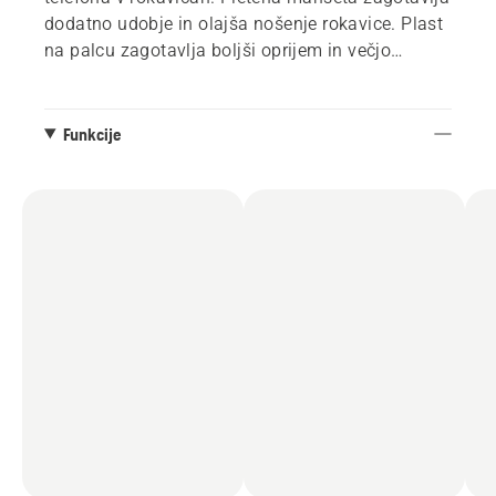
dodatno udobje in olajša nošenje rokavice. Plast
na palcu zagotavlja boljši oprijem in večjo
vzdržljivost. Izpolnjujejo zahteve standarda EN
ISO 11393-4:2019 razreda 0 (16 m/s) in
EN 388:2016. Velikost 7-12.
Funkcije