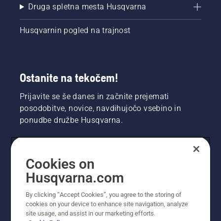
Druga spletna mesta Husqvarna
Husqvarnin pogled na trajnost
Ostanite na tekočem!
Prijavite se še danes in začnite prejemati
posodobitve, novice, navdihujočo vsebino in
ponudbe družbe Husqvarna.
UPORABNIK
Cookies on
Husqvarna.com
PROFESIONALNI UPORABNIK
By clicking “Accept Cookies”, you agree to the storing of
cookies on your device to enhance site navigation, analyze
site usage, and assist in our marketing efforts.