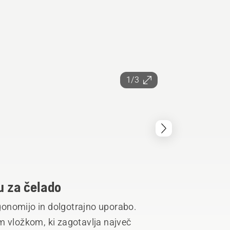
1/3
u za čelado
rgonomijo in dolgotrajno uporabo.
m vložkom, ki zagotavlja največ