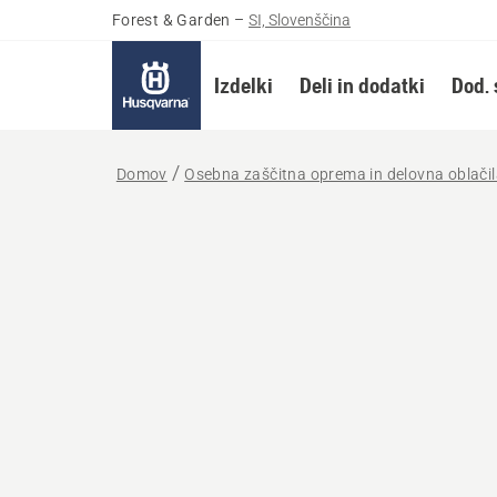
Forest & Garden
–
SI, Slovenščina
Izdelki
Deli in dodatki
Dod. 
Domov
Osebna zaščitna oprema in delovna oblači