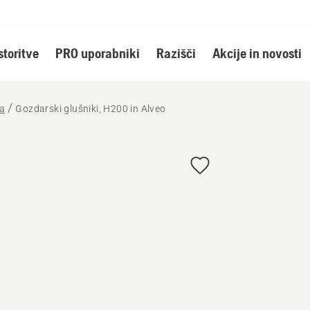
storitve
PRO uporabniki
Razišči
Akcije in novosti
la
Gozdarski glušniki, H200 in Alveo