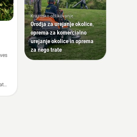
Krajinsko oblikovanje
Orodja za urejanje okolice,
oprema za komercialno
urejanje okolice in oprema
za nego trate
eves
ate
du
o
nik