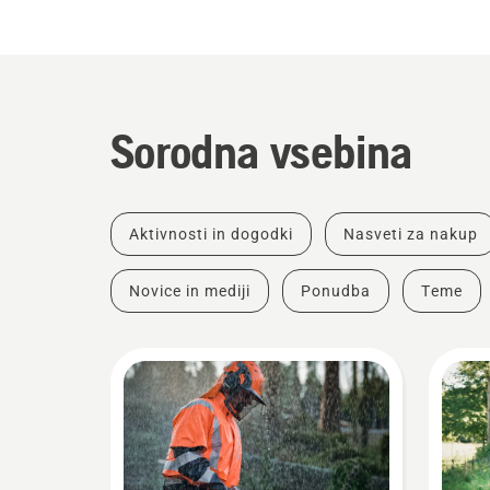
Sorodna vsebina
Aktivnosti in dogodki
Nasveti za nakup
Novice in mediji
Ponudba
Teme