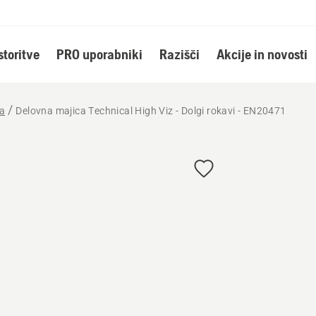
storitve
PRO uporabniki
Razišči
Akcije in novosti
la
Delovna majica Technical High Viz - Dolgi rokavi - EN20471