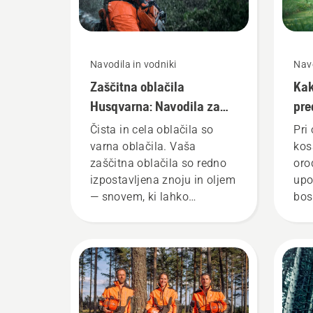
Navodila in vodniki
Navo
Zaščitna oblačila
Kak
Husqvarna: Navodila za
pre
pranje in popravila
Čista in cela oblačila so
Pri
varna oblačila. Vaša
kos
zaščitna oblačila so redno
oro
izpostavljena znoju in oljem
upo
— snovem, ki lahko
bos
zmanjšajo funkcionalnost
var
zaščitnih plasti.
upr
kos