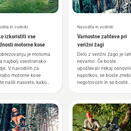
dila in vodniki
Navodila in vodniki
o izkoristiti vse
Varnostne zahteve pri
dnosti motorne kose
verižni žagi
 obrezovanju je motorna
Delo z verižni žago je la
a najbolj vsestransko
nevarno. Če boste
dje. V navodilih za
upoštevali nekaj osnovn
rabo motorne kose
napotkov, se boste znebi
te našli nasvete, kako
negotovosti in se boste
no in učinkovito
lahko posvetili opravilu.
avljate svojo motorno
o Husqvarna.