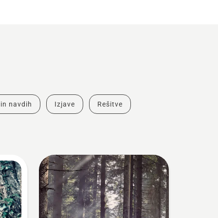
in navdih
Izjave
Rešitve