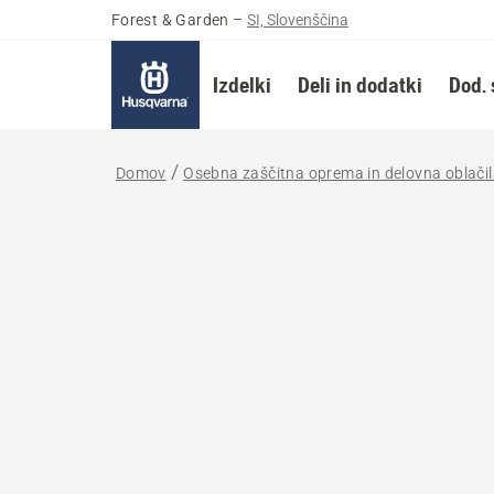
Forest & Garden
–
SI, Slovenščina
Izdelki
Deli in dodatki
Dod. 
Domov
Osebna zaščitna oprema in delovna oblači