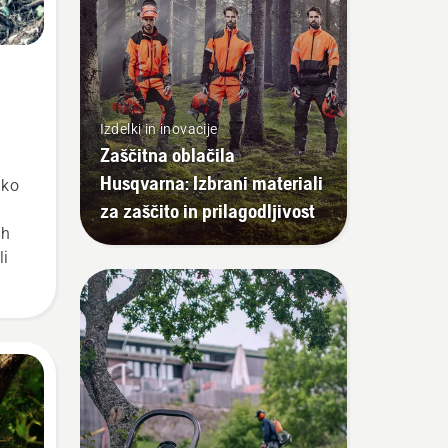
Izdelki in inovacije
Zaščitna oblačila
Husqvarna: Izbrani materiali
hko
za zaščito in prilagodljivost
ih
li