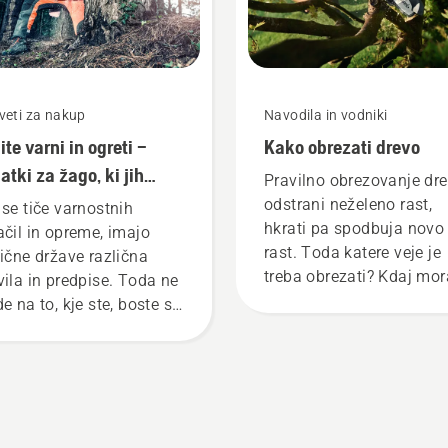
veti za nakup
Navodila in vodniki
ite varni in ogreti –
Kako obrezati drevo
atki za žago, ki jih
Pravilno obrezovanje dr
rebujete
odstrani neželeno rast,
 se tiče varnostnih
hkrati pa spodbuja novo
ačil in opreme, imajo
rast. Toda katere veje je
lične države različna
treba obrezati? Kdaj mor
vila in predpise. Toda ne
to storiti in katera orodja
e na to, kje ste, boste s
boste potrebovali? Da bi
 seznamom izboljšali
vam pomagali pri pregle
jo varnost pri delu z
različnih možnostih, sm
ižno žago.
sestavili ta preprost vod
za obrezovanje dreves.