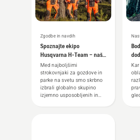
Zgodbe in navdih
Nas
Spoznajte ekipo
Bod
Husqvarna H-Team – naše
dod
najzahtevnejše
pot
Med najboljšimi
Kar
uporabnike
strokovnjaki za gozdove in
obl
parke na svetu smo skrbno
raz
izbrali globalno skupino
pra
izjemno usposobljenih in
gled
cenjenih ambasadorjev. To
tem
je naša ekipa H-team. So
svo
tudi naši najzahtevnejši
ver
uporabniki.