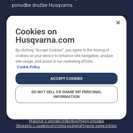
ponudbe družbe Husqvarna.
UPORABNIK
Cookies on
Husqvarna.com
PROFESIONALNI UPORABNIK
By clicking “Accept Cookies”, you agree to the storing of
cookies on your device to enhance site navigation, analyze
site usage, and assist in our marketing efforts.
Cookie Policy
ACCEPT COOKIES
DO NOT SELL OR SHARE MY PERSONAL
INFORMATION
© Husqvarna AB (obj). Vse pravice pridržane. Prikazane
so priporočene maloprodajne cene.
Pravilnik o uporabi piškotkov
Pogoji uporabe
Obvestilo o zasebnosti
Vizitka podjetja
Prijavite sume kršitev