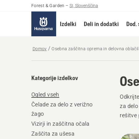
Forest & Garden
–
SI, Slovenščina
Izdelki
Deli in dodatki
Dod. 
Domov
Osebna zaščitna oprema in delovna oblači
Ose
Kategorije izdelkov
Ogled vseh
Odkrij
Čelade za delo z verižno
za delo
žago
rešitve 
Vizirji in zaščitna očala
Zaščita za ušesa
Prika