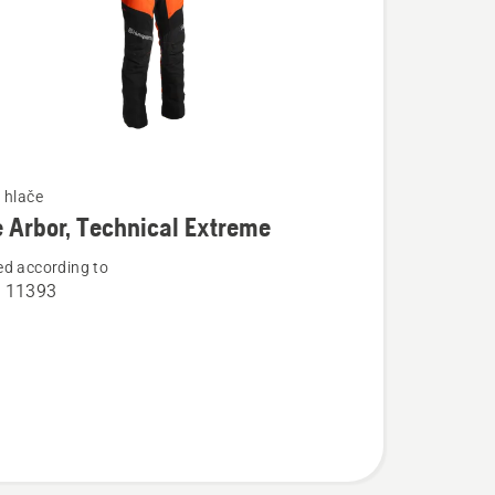
 hlače
 Arbor, Technical Extreme
d according to
osti
O 11393
l