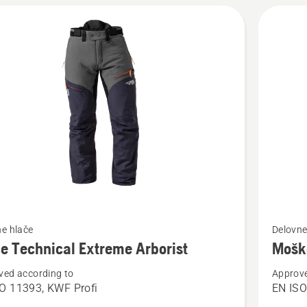
Oglejte
e hlače
Delovne
si
e Technical Extreme Arborist
Moške
več
ved according to
Approve
nosti
podrobn
O 11393, KWF Profi
EN ISO
o