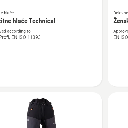
Oglejte
e hlače
Delovne
si
itne hlače Technical
Žensk
več
ved according to
Approve
nosti
podrobn
rofi, EN ISO 11393
EN ISO
o
ne
Ženske
zaščitne
cal
hlače,
Technica