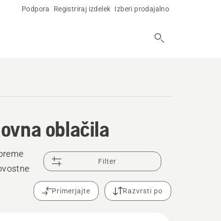
Podpora
Registriraj izdelek
Izberi prodajalno
ovna oblačila
opreme
Filter
kovostne
Primerjajte
Razvrsti po