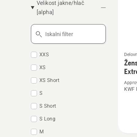
Velikost jakne/hlač
[alpha]
Iskalni
filter
Oglejte
XXS
Delovn
si
Žens
več
XS
Ext
podrob
XS Short
Appro
o
KWF P
S
Ženska
gozdna
S Short
jakna,
S Long
Techni
Extrem
M