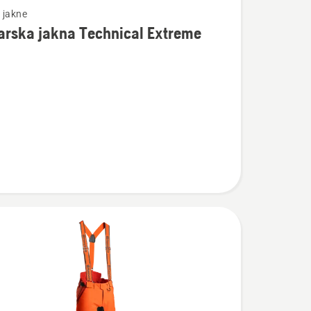
 jakne
arska jakna Technical Extreme
osti
ka
l