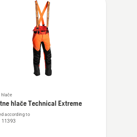
 hlače
tne hlače Technical Extreme
d according to
osti
O 11393