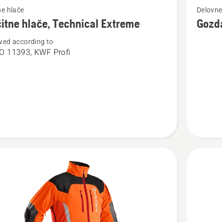
e hlače
Delovne
si
itne hlače, Technical Extreme
Gozd
več
ved according to
nosti
podrobn
O 11393, KWF Profi
o
ne
Gozdars
jakna
cal
Technica
e
Extreme