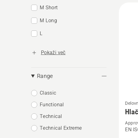
M Short
M Long
L
Pokaži več
Range
Classic
Oglejte
Delovn
Functional
si
Hlač
več
Technical
Appro
podrob
Technical Extreme
EN IS
o