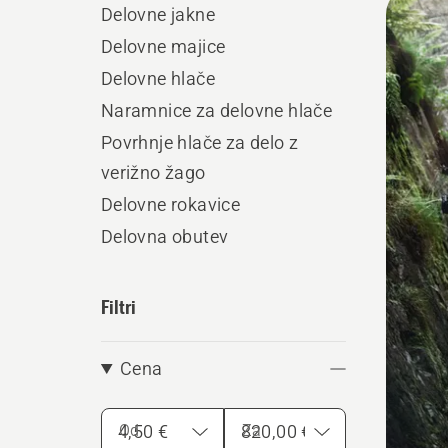
Delovne jakne
vse
Delovne majice
Delovne hlače
Naramnice za delovne hlače
Povrhnje hlače za delo z
verižno žago
Delovne rokavice
Delovna obutev
Filtri
Cena
Od
Za