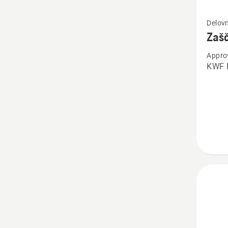
Oglejte
Delovn
si
Zašč
več
Appro
podrob
KWF P
o
Zaščit
hlače
Techni