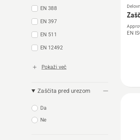
Delovn
EN 388
si
Zašč
več
EN 397
Appro
podrob
EN IS
EN 511
o
Zaščit
EN 12492
hlače,
Techni
Pokaži več
Extrem
Zaščita pred urezom
Da
Ne