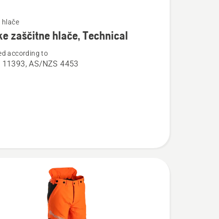
 hlače
e zaščitne hlače, Technical
d according to
osti
 11393, AS/NZS 4453
l