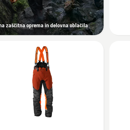
hlače
Technica
Extreme
a zaščitna oprema in delovna oblačila
Oglejte