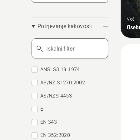
Več
Potrjevanje kakovosti
Osebn
Iskalni
filter
ANSI S3.19-1974
AS/NZ S1270:2002
AS/NZS 4453
E
EN 343
EN 352:2020
Oglejte