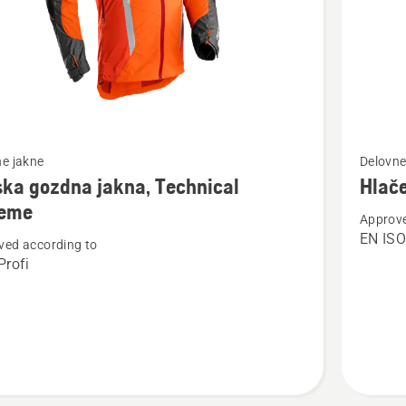
Oglejte
e jakne
Delovne
si
ka gozdna jakna, Technical
Hlače
več
reme
Approve
nosti
podrobn
EN IS
ved according to
o
rofi
Hlače
Arbor,
Technica
cal
Extreme
e