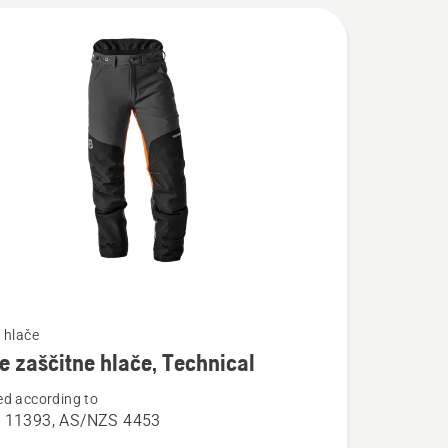
 hlače
 zaščitne hlače, Technical
d according to
osti
 11393, AS/NZS 4453