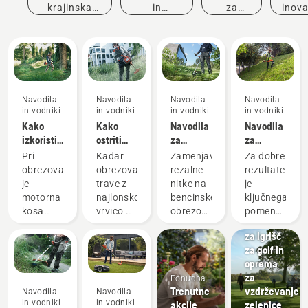
krajinska
in
za
inova
dela
dogodki
nakup
Navodila
Navodila
Navodila
Navodila
in vodniki
in vodniki
in vodniki
in vodniki
Kako
Kako
Navodila
Navodila
izkoristiti
ostriti
za
za
vse
nož za
zamenjavo
montažo
Pri
Kadar
Zamenjava
Za dobre
prednosti
travo
rezalne
noža za
obrezovanju
obrezovalnik
rezalne
rezultate
motorne
nitke na
travo na
je
trave z
nitke na
je
kose
bencinskem
baterijsko
Golf
motorna
najlonsko
bencinskem
ključnega
obrezovalniku
motorno
igrišča
kosa
vrvico ni
obrezovalniku
pomena
trave
koso
Kosilnice
najbolj
kos
trave
to, da
Husqvarna
za igrišč
vsestransko
debelejši
Husqvarna
imate
za golf in
orodje. V
in
je
ustrezno
oprema
navodilih
gostejši
preprosta.
orodje
za
Ponudba
za
travi,
V tem
za
Trenutne
vzdrževanje
Navodila
Navodila
uporabo
uporabite
kratkem
vrtnarsko
in vodniki
in vodniki
akcije
zelenice
motorne
nož za
videoposnetku
opravilo.