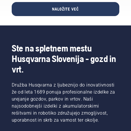
na
zamenjati
saj vam
prostem,
najlonsko
bo
NALOŽITE VEČ
to
nitko na
preprečila,
opravite
obrezovalniku
da
nekje,
trave
izgubite
kjer
Husqvarna.
vijake na
boste
travi.
zlahka
Ste na spletnem mestu
našli
manjše
Husqvarna Slovenija - gozd in
orodje ali
vrt.
matico,
če vam
pade na
Družba Husqvarna z ljubeznijo do inovativnosti
tla.
že od leta 1689 ponuja profesionalne izdelke za
urejanje gozdov, parkov in vrtov. Naši
najsodobnejši izdelki z akumulatorskimi
rešitvami in robotiko združujejo zmogljivost,
uporabnost in skrb za varnost ter okolje.