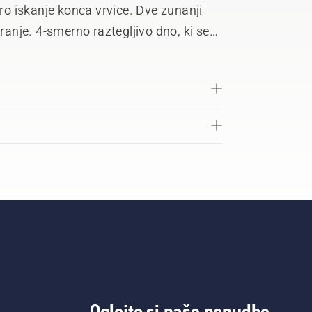
tro iskanje konca vrvice. Dve zunanji
nje. 4-smerno raztegljivo dno, ki se
oškodbe šivov.
Oglejte si našo ponudbo