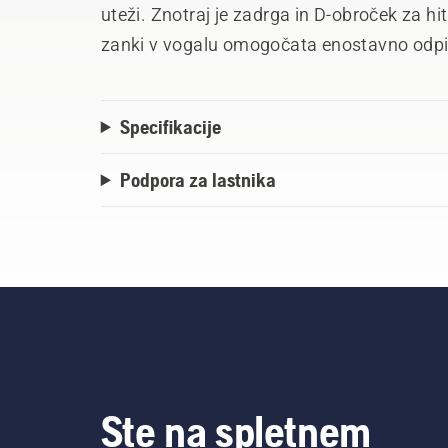
uteži. Znotraj je zadrga in D-obroček za hi
zanki v vogalu omogočata enostavno odpira
med shranjevanjem razširi in preprečuje p
Specifikacije
Podpora za lastnika
Ste na spletnem