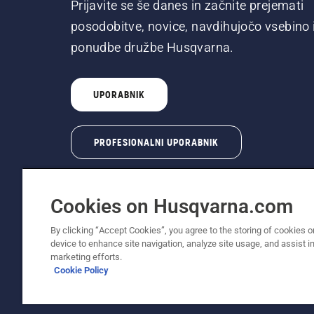
Prijavite se še danes in začnite prejemati
posodobitve, novice, navdihujočo vsebino 
ponudbe družbe Husqvarna.
UPORABNIK
PROFESIONALNI UPORABNIK
Cookies on Husqvarna.com
By clicking “Accept Cookies”, you agree to the storing of cookies o
device to enhance site navigation, analyze site usage, and assist in
© Husqvarna AB (obj). Vse pravice pridržane. 
marketing efforts.
Cookie Policy
Pravilnik o uporabi piškotkov
Pogoji uporabe
Obvest