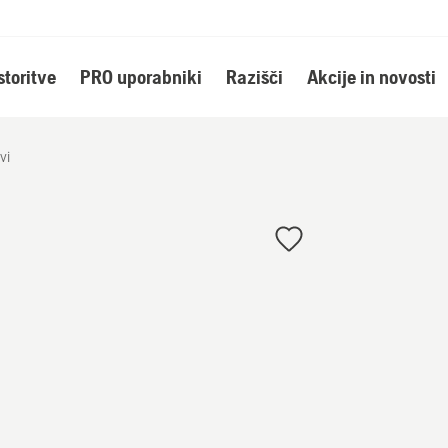
storitve
PRO uporabniki
Razišči
Akcije in novosti
vi