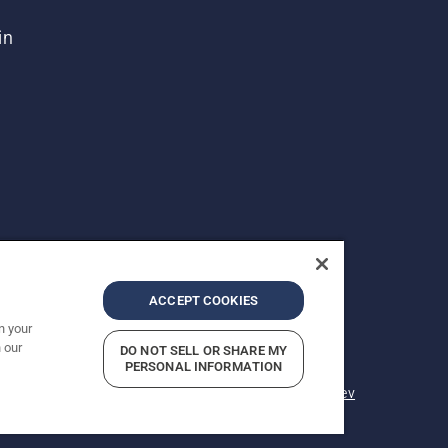
in
ACCEPT COOKIES
n your
 our
DO NOT SELL OR SHARE MY
Prikazane so priporočene maloprodajne cene.
PERSONAL INFORMATION
ilo o zasebnosti
Vizitka podjetja
Prijavite sume kršitev