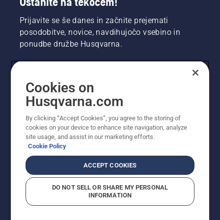
Ostanite na tekočem!
Prijavite se še danes in začnite prejemati
posodobitve, novice, navdihujočo vsebino in
ponudbe družbe Husqvarna.
UPORABNIK
Cookies on
Husqvarna.com
PROFESIONALNI UPORABNIK
By clicking “Accept Cookies”, you agree to the storing of
cookies on your device to enhance site navigation, analyze
site usage, and assist in our marketing efforts.
Cookie Policy
ACCEPT COOKIES
DO NOT SELL OR SHARE MY PERSONAL
INFORMATION
© Husqvarna AB (obj). Vse pravice pridržane. Prikazane