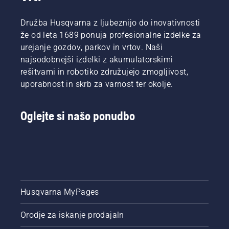
vodja
Način
delali
oddelka
varčevanja
dlje in
Družba Husqvarna z ljubeznijo do inovativnosti
za
savE
brez
že od leta 1689 ponuja profesionalne izdelke za
električno
preprosto
premorov.
urejanje gozdov, parkov in vrtov. Naši
in
vklopite
najsodobnejši izdelki z akumulatorskimi
baterijsko
in
ročno
rešitvami in robotiko združujejo zmogljivost,
izklopite
orodje v
s
uporabnost in skrb za varnost ter okolje.
družbi
pritiskom
Husqvarna.
gumba
na
Oglejte si našo ponudbo
baterijskem
obrezovalniku.
Husqvarna MyPages
Orodje za iskanje prodajaln