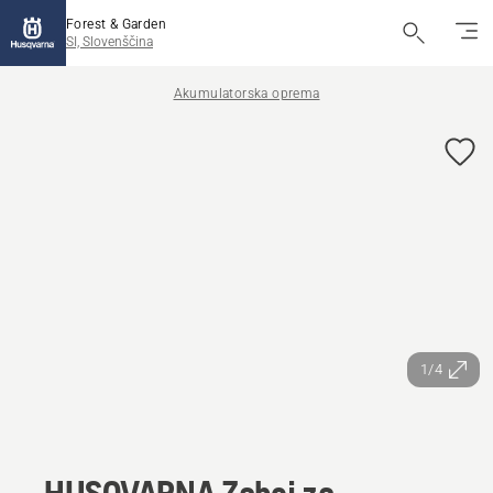
Forest & Garden
SI, Slovenščina
Akumulatorska oprema
1/4
HUSQVARNA Zaboj za