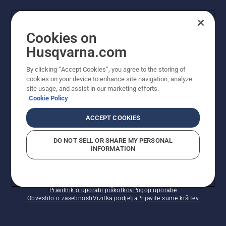
UPORABNIK
Cookies on
Husqvarna.com
PROFESIONALNI UPORABNIK
By clicking “Accept Cookies”, you agree to the storing of
cookies on your device to enhance site navigation, analyze
site usage, and assist in our marketing efforts.
Cookie Policy
ACCEPT COOKIES
DO NOT SELL OR SHARE MY PERSONAL
INFORMATION
© Husqvarna AB (obj). Vse pravice pridržane. Prikazane
so priporočene maloprodajne cene.
Pravilnik o uporabi piškotkov
Pogoji uporabe
Obvestilo o zasebnosti
Vizitka podjetja
Prijavite sume kršitev