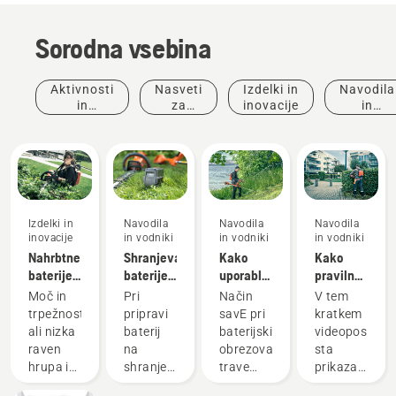
Sorodna vsebina
Aktivnosti
Nasveti
Izdelki in
Navodila
in
za
inovacije
in
dogodki
nakup
vodniki
Izdelki in
Navodila
Navodila
Navodila
inovacije
in vodniki
in vodniki
in vodniki
Nahrbtne
Shranjevanje
Kako
Kako
baterije:
baterije
uporabljati
pravilno
Revolucija
Husqvarna
način
nastaviti
Moč in
Pri
Način
V tem
za ročno
čez zimo
varčevanja
in
trpežnost
pripravi
savE pri
kratkem
baterijsko
savE pri
namestiti
ali nizka
baterij
baterijskih
videoposnetk
električno
baterijskem
baterijski
raven
na
obrezovalnikih
sta
orodje
obrezovalniku
nahrbtnik
hrupa in
shranjevanje
trave
prikazani
trave
Izdelki in
trajnostnost?
čez zimo
Husqvarna
nastavitev