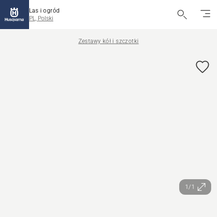
Las i ogród
PL, Polski
Zestawy kół i szczotki
1/1