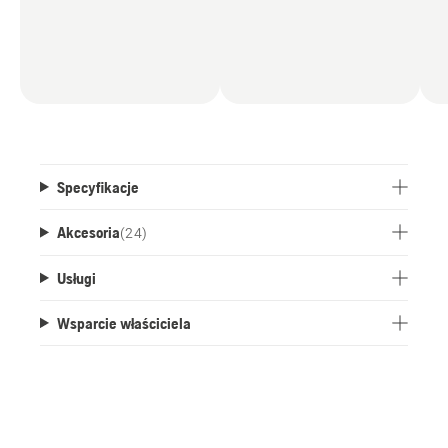
polecenia, twórz i dostosowuj swoją instalację i
strefy, przeglądaj i zmieniaj ustawienia kosiarki
oraz otrzymuj powiadomienia, aby uzyskać pełną
kontrolę nad trawnikiem.
Specyfikacje
Akcesoria
(
24
)
Usługi
Wsparcie właściciela