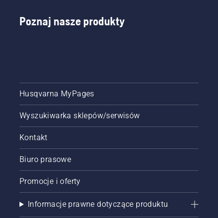
piłkarskim
Dzięki
Friends
takiemu
Poznaj nasze produkty
Arena,
podejściu
zebraliśmy
wiele
najlepsze
osób
wskazówki,
mogłoby
które
poświęcać
pomogą
swój
przygotować
cenny
boisko
Husqvarna MyPages
czas na
do
inne
pokrycia
potrzeby
Wyszukiwarka sklepów/serwisów
silną i
klubów
zieloną
piłkarskich.
Kontakt
trawą,
gdy tylko
zniknie
Biuro prasowe
śnieg, a
dni
Promocje i oferty
staną się
cieplejsze.
Informacje prawne dotyczące produktu