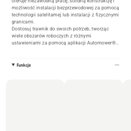
oferuje niezawodną pracę, solidną konstrukcję i
możliwość instalacji bezprzewodowej za pomocą
technologii satelitarnej lub instalacji z fizycznymi
granicami.
Dostosuj trawnik do swoich potrzeb, tworząc
wiele obszarów roboczych z różnymi
ustawieniami za pomocą aplikacji Automower®
Connect. Równie łatwo można utworzyć
tymczasowe strefy wyłączenia, aby chronić
sezonowe kwiaty polne lub obszary projektów
Funkcje
ogrodowych.
Dokładne koszenie jest osiągane przy
zmniejszonym ryzyku uderzeń i nieplanowanych
postojów dzięki czujnikom na kosiarce, które
wykrywają i omijają przeszkody.
Zachowaj kontrolę, monitorując kosiarkę z
dowolnego miejsca na świecie i integrując ją ze
swoim inteligentnym domem za pomocą
aplikacji Automower® Connect. Wysyłaj