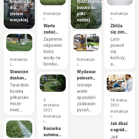
krajobrazu
mistrzowskie
dla
boisko do
zieleni
piłki
Instrukcje
Instrukcje
i
i
miejskiej
nożnej
przewodniki
przewodniki
Warto
Zbliża
zadać
się zima
sobie
–
Zapewnienie
Lato
pytanie,
przygotowani
odpowiedniej
powoli
czy
boiska
ilości
się
należy
piłkarskiego
wody na
kończy,
Instrukcje
Instrukcje
nawadniać
do
boisku
a
i
i
boisko,
sezonu
przewodniki
przewodniki
jest
jesienne
Stworzenie
Wydawanie
czy też
zimowego
ważnym
liście
doskonałych
poleceń
nie
elementem
zaczynają
warunków
robotowi
Twardość
Istnieje
utrzymania
opadać.
do
koszącemu
boiska
wiele
go w
Sezon
szybkiej
Automower®
piłkarskiego
sposobów
3
18 marca
doskonałym
sportowy
i
za
może
zadawania
września
2021
stanie.
dobiega
przyjemnej
pomocą
mieć
pytań
2021
Instrukcje
Umiejętność
końca i
gry w
asystenta
duży
lub
Instrukcje
i
określenia,
nadszedł
piłkę
Amazon
i
przewodniki
wpływ
wydawania
Jak dbać
kiedy i
czas,
przewodniki
nożną
Alexa
Kosiarka
na
poleceń
o ogród
jak
aby
automatyczna
jakość
asystentowi
podczas
Jak
często
pomyśleć