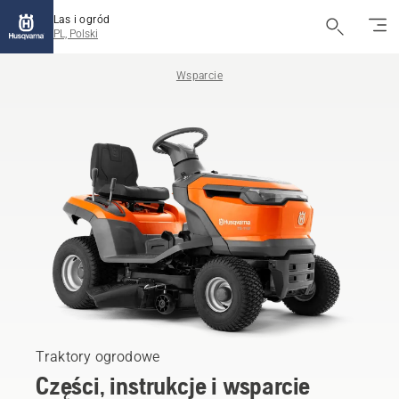
Las i ogród
PL, Polski
Wsparcie
Traktory ogrodowe
Części, instrukcje i wsparcie