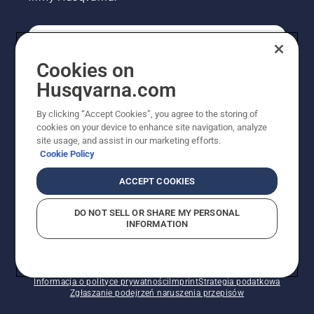
KONSUMENT
Cookies on
Husqvarna.com
PROFESJONALISTA
By clicking “Accept Cookies”, you agree to the storing of
cookies on your device to enhance site navigation, analyze
site usage, and assist in our marketing efforts.
Cookie Policy
ACCEPT COOKIES
DO NOT SELL OR SHARE MY PERSONAL
INFORMATION
© Husqvarna AB (publ). Wszelkie prawa zastrzeżone.
Pokazane ceny są sugerowanymi cenami detalicznymi.
Polityka w zakresie plików cookie
Warunki użytkowania
Informacja o polityce prywatności
Imprint
Strategia podatkowa
Zgłaszanie podejrzeń naruszenia przepisów