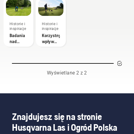
Historie i
Historie i
inspiracje
inspiracje
Badania
Korzystny
nad
wpływ
autonomicznym
autonomicznego
koszeniem
koszenia
na
utrzymanie
zieleni
Wyświetlane 2 z 2
Znajdujesz się na stronie
Husqvarna Las i Ogród Polska