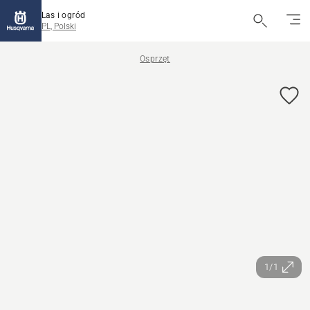
Las i ogród
PL, Polski
Osprzęt
1/1