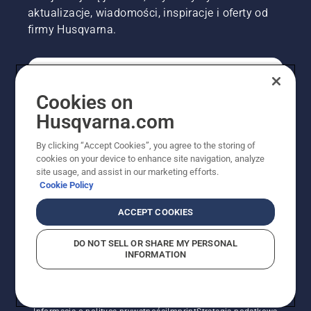
aktualizacje, wiadomości, inspiracje i oferty od
firmy Husqvarna.
KONSUMENT
Cookies on
Husqvarna.com
PROFESJONALISTA
By clicking “Accept Cookies”, you agree to the storing of
cookies on your device to enhance site navigation, analyze
site usage, and assist in our marketing efforts.
Cookie Policy
ACCEPT COOKIES
DO NOT SELL OR SHARE MY PERSONAL
INFORMATION
© Husqvarna AB (publ). Wszelkie prawa zastrzeżone.
Pokazane ceny są sugerowanymi cenami detalicznymi.
Polityka w zakresie plików cookie
Warunki użytkowania