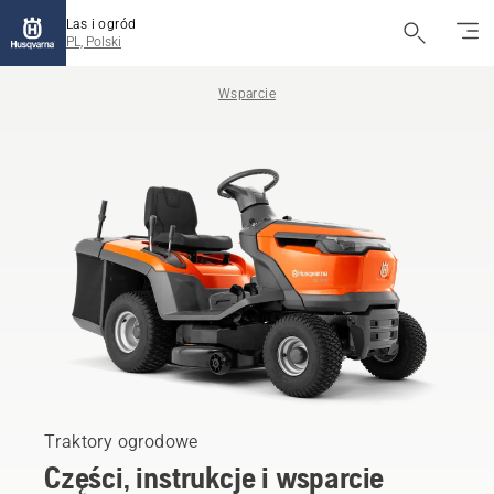
Las i ogród
PL, Polski
Wsparcie
Traktory ogrodowe
Części, instrukcje i wsparcie