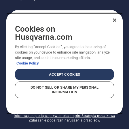
KONSUMENT
Cookies on
Husqvarna.com
PROFESJONALISTA
By clicking “Accept Cookies”, you agree to the storing of
cookies on your device to enhance site navigation, analyze
site usage, and assist in our marketing efforts.
Cookie Policy
ACCEPT COOKIES
DO NOT SELL OR SHARE MY PERSONAL
INFORMATION
© Husqvarna AB (publ). Wszelkie prawa zastrzeżone.
Pokazane ceny są sugerowanymi cenami detalicznymi.
Polityka w zakresie plików cookie
Warunki użytkowania
Informacja o polityce prywatności
Imprint
Strategia podatkowa
Zgłaszanie podejrzeń naruszenia przepisów