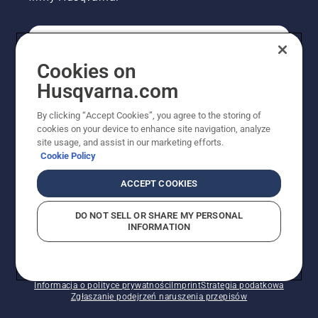
KONSUMENT
Cookies on
Husqvarna.com
PROFESJONALISTA
By clicking “Accept Cookies”, you agree to the storing of
cookies on your device to enhance site navigation, analyze
site usage, and assist in our marketing efforts.
Cookie Policy
ACCEPT COOKIES
DO NOT SELL OR SHARE MY PERSONAL
INFORMATION
© Husqvarna AB (publ). Wszelkie prawa zastrzeżone.
Pokazane ceny są sugerowanymi cenami detalicznymi.
Polityka w zakresie plików cookie
Warunki użytkowania
Informacja o polityce prywatności
Imprint
Strategia podatkowa
Zgłaszanie podejrzeń naruszenia przepisów