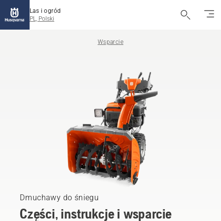
Las i ogród
PL, Polski
Wsparcie
Dmuchawy do śniegu
Części, instrukcje i wsparcie