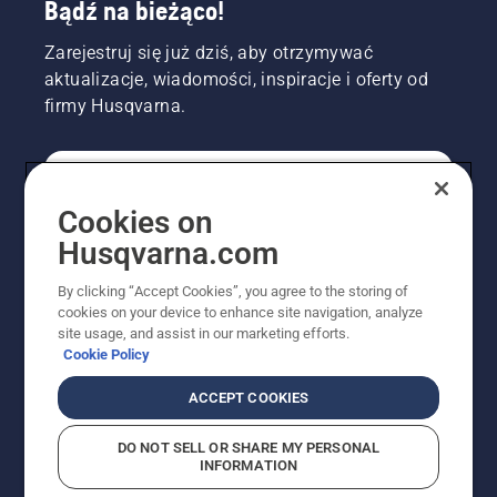
Bądź na bieżąco!
Zarejestruj się już dziś, aby otrzymywać
aktualizacje, wiadomości, inspiracje i oferty od
firmy Husqvarna.
KONSUMENT
Cookies on
Husqvarna.com
PROFESJONALISTA
By clicking “Accept Cookies”, you agree to the storing of
cookies on your device to enhance site navigation, analyze
site usage, and assist in our marketing efforts.
Cookie Policy
ACCEPT COOKIES
DO NOT SELL OR SHARE MY PERSONAL
INFORMATION