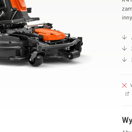
zami
inn
Wy