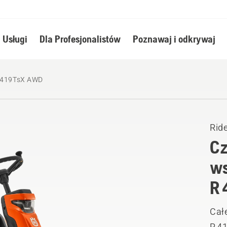
Usługi
Dla Profesjonalistów
Poznawaj i odkrywaj
 419TsX AWD
Ride
Cz
ws
R 
Całe
R 4