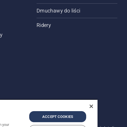
Dmuchawy do liści
Ridery
ty
ACCEPT COOKIES
n your