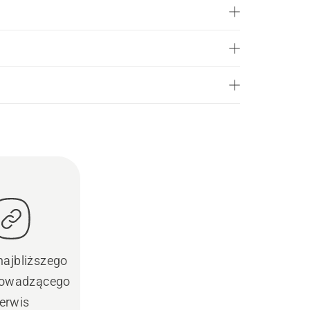
najbliższego
prowadzącego
erwis