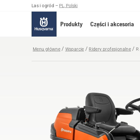
Las i ogród
–
PL, Polski
Produkty
Części i akcesoria
Menu główne
Wsparcie
Ridery profesjonalne
R