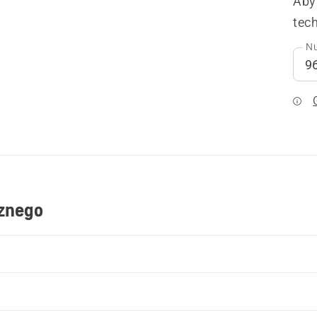
Aby
tech
Nu
cznego