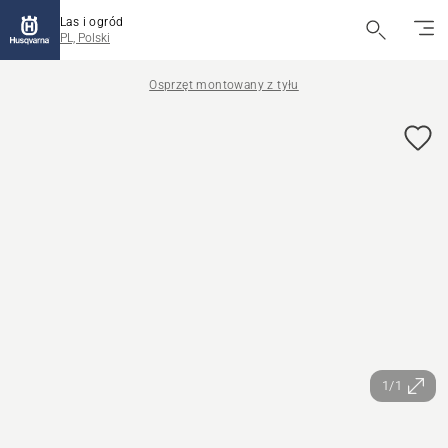
Las i ogród
PL, Polski
Osprzęt montowany z tyłu
1/1