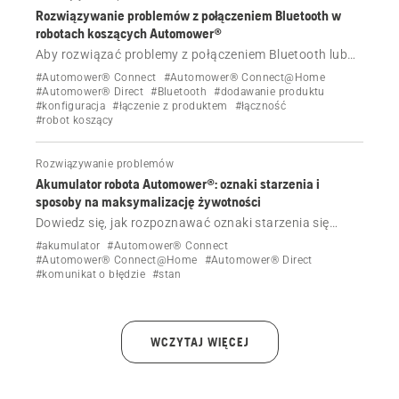
Rozwiązywanie problemów z połączeniem Bluetooth w
robotach koszących Automower®
Aby rozwiązać problemy z połączeniem Bluetooth lub
parowaniem z robotem koszącym Husqvarna
#Automower® Connect
#Automower® Connect@Home
Automower®, należy wykonać następujące czynności.
#Automower® Direct
#Bluetooth
#dodawanie produktu
#konfiguracja
#łączenie z produktem
#łączność
#robot koszący
Rozwiązywanie problemów
Akumulator robota Automower®: oznaki starzenia i
sposoby na maksymalizację żywotności
Dowiedz się, jak rozpoznawać oznaki starzenia się
akumulatora robota Automower® oraz jak
#akumulator
#Automower® Connect
zmaksymalizować jego żywotność poprzez prawidłowe
#Automower® Connect@Home
#Automower® Direct
#komunikat o błędzie
#stan
przechowywanie, konserwację i ustawienia.
WCZYTAJ WIĘCEJ