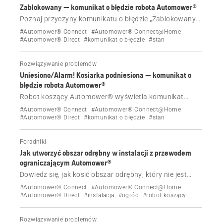
Zablokowany — komunikat o błędzie robota Automower®
Poznaj przyczyny komunikatu o błędzie „Zablokowany”
robota koszącego Automower® i dowiedz się, jak
#Automower® Connect
#Automower® Connect@Home
skutecznie rozwiązać ten problem.
#Automower® Direct
#komunikat o błędzie
#stan
Rozwiązywanie problemów
Uniesiono/Alarm! Kosiarka podniesiona — komunikat o
błędzie robota Automower®
Robot koszący Automower® wyświetla komunikat
„Uniesiono” lub „Alarm! Uniesiono kosiarkę?”. Dowiedz
#Automower® Connect
#Automower® Connect@Home
się, jak wyłączyć alarm, ponownie uruchomić robota
#Automower® Direct
#komunikat o błędzie
#stan
koszącego i usunąć przyczynę.
Poradniki
Jak utworzyć obszar odrębny w instalacji z przewodem
ograniczającym Automower®
Dowiedz się, jak kosić obszar odrębny, który nie jest
połączony z głównym trawnikiem w instalacji z
#Automower® Connect
#Automower® Connect@Home
przewodem ograniczającym Automower®. Artykuł
#Automower® Direct
#instalacja
#ogród
#robot koszący
obejmuje konfigurację, pracę w trybie obszaru
odrębnego oraz zgodność z technologią AIM.
Rozwiązywanie problemów