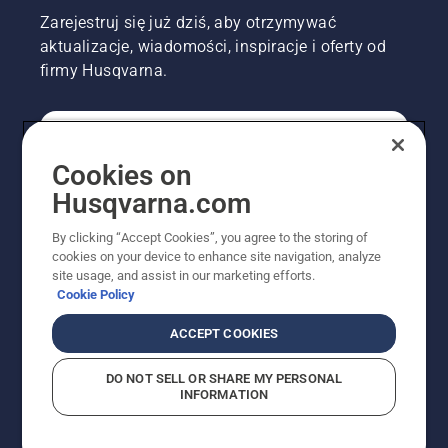
Zarejestruj się już dziś, aby otrzymywać
aktualizacje, wiadomości, inspiracje i oferty od
firmy Husqvarna.
KONSUMENT
Cookies on
Husqvarna.com
PROFESJONALISTA
By clicking “Accept Cookies”, you agree to the storing of
cookies on your device to enhance site navigation, analyze
site usage, and assist in our marketing efforts.
Cookie Policy
ACCEPT COOKIES
DO NOT SELL OR SHARE MY PERSONAL
INFORMATION
© Husqvarna AB (publ). Wszelkie prawa zastrzeżone.
Pokazane ceny są sugerowanymi cenami detalicznymi.