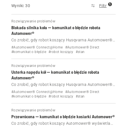
1
Wyniki: 30
Filtr
Rozwiązywanie problemów
Blokada silnika koła — komunikat o błędzie robota
Automower®
Co zrobić, gdy robot koszący Husqvarna Automower®
wyświetla komunikat o błędzie Blokada silnika koła.
#Automower® Connect@Home
#Automower® Direct
#komunikat o błędzie
#robot koszący
#stan
Rozwiązywanie problemów
Usterka napędu kół — komunikat o błędzie robota
Automower®
Co zrobić, gdy robot koszący Husqvarna Automower®
wyświetla komunikat o błędzie Usterka napędu kół.
#Automower® Connect@Home
#Automower® Direct
#komunikat o błędzie
#robot koszący
#stan
Rozwiązywanie problemów
Przewrócona — komunikat o błędzie kosiarki Automower®
Co zrobić, gdy robot koszący Automower® wyświetla