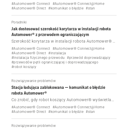
komunikat o błędzie Przewrócona.
#Automower® Connect
#Automower® Connect@Home
#Automower® Direct
#komunikat o błędzie
#stan
Poradniki
Jak dostosować szerokość korytarza w instalacji robota
Automower® z przewodem ograniczającym
Szerokość korytarza w instalacji robota Automower® z
fizycznym przewodem ograniczającym jest regulowana
#Automower® Connect
#Automower® Connect@Home
automatycznie, ale można ją ustawić także ręcznie.
#Automower® Direct
#instalacja
#Instalacja fizycznego przewodu
#przewód doprowadzający
Dowiedz się, jak to zrobić.
#przewodów pętli ograniczającej i doprowadzającego
#robot koszący
Rozwiązywanie problemów
Stacja ładująca zablokowana — komunikat o błędzie
robota Automower®
Co zrobić, gdy robot koszący Automower® wyświetla
komunikat o błędzie Stacja ładująca zablokowana.
#Automower® Connect
#Automower® Connect@Home
#Automower® Direct
#komunikat o błędzie
#stan
Rozwiązywanie problemów