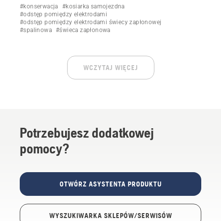
elektrodami świecy zapłonowej w kosiarce samojezdnej
#konserwacja
#kosiarka samojezdna
Husqvarna.
#odstęp pomiędzy elektrodami
#odstęp pomiędzy elektrodami świecy zapłonowej
#spalinowa
#świeca zapłonowa
WCZYTAJ WIĘCEJ
Potrzebujesz dodatkowej
pomocy?
OTWÓRZ ASYSTENTA PRODUKTU
WYSZUKIWARKA SKLEPÓW/SERWISÓW