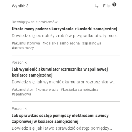
1
Wyniki: 3
Filtr
Rozwiązywanie problemów
Utrata mocy podczas korzystania z kosiarki samojezdnej
Dowiedz się, co należy zrobić w przypadku utraty mocy
podczas korzystania z kosiarki samojezdnej
#akumulatorowa
#kosiarka samojezdna
#spalinowa
Husqvarna.
#utrata mocy
Poradniki
Jak wymienić akumulator rozrusznika w spalinowej
kosiarce samojezdnej
Dowiedz się, jak wymienić akumulator rozrusznika w
spalinowej kosiarce samojezdnej w kilku prostych
#akumulator
#konserwacja
#kosiarka samojezdna
krokach.
#spalinowa
Poradniki
Jak sprawdzić odstęp pomiędzy elektrodami świecy
zapłonowej w kosiarce samojezdnej
Dowiedz się, jak łatwo sprawdzić odstęp pomiędzy