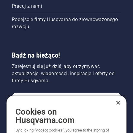
Pracuj z nami
Podejście firmy Husqvarna do zrównoważonego
rozwoju
Bądź na bieżąco!
Zarejestruj się już dziś, aby otrzymywać
aktualizacje, wiadomości, inspiracje i oferty od
firmy Husqvarna.
KONSUMENT
Cookies on
Husqvarna.com
PROFESJONALISTA
By clicking “Accept Cookies”, you agree to the storing of