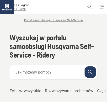
Las i ogród
PL, Polski
Portal samoobsługi Husqvarna Self-Service
Wyszukaj w portalu
samoobsługi Husqvarna Self-
Service - Ridery
Jak
możemy
pomóc?
Zobacz wszystkie
Rozwiązywanie problemów
Częst