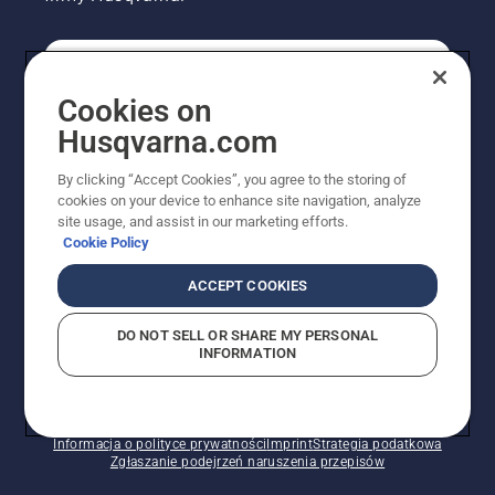
KONSUMENT
Cookies on
Husqvarna.com
PROFESJONALISTA
By clicking “Accept Cookies”, you agree to the storing of
cookies on your device to enhance site navigation, analyze
site usage, and assist in our marketing efforts.
Cookie Policy
ACCEPT COOKIES
DO NOT SELL OR SHARE MY PERSONAL
INFORMATION
© Husqvarna AB (publ). Wszelkie prawa zastrzeżone.
Pokazane ceny są sugerowanymi cenami detalicznymi.
Polityka w zakresie plików cookie
Warunki użytkowania
Informacja o polityce prywatności
Imprint
Strategia podatkowa
Zgłaszanie podejrzeń naruszenia przepisów