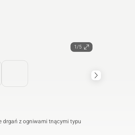
1/5
e drgań z ogniwami tnącymi typu