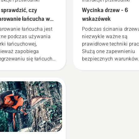
rukcje i przewodniki
Instrukcje i przewodniki
 sprawdzić, czy
Wycinka drzew - 6
rowanie łańcucha w
wskazówek
jej pilarce działa
rowanie łańcucha jest
Podczas ścinania drzew
ne podczas używania
niezwykle ważne są
arki łańcuchowej,
prawidłowe techniki prac
ieważ zapobiega
Służą one zapewnieniu
egrzewaniu się łańcucha
bezpiecznych warunków
czas cięcia i gwarantuje,
pracy, a także zwiększają
porusza się on wokół
skuteczność.
wadnicy bez tarcia.
łuża to żywotność
wadnicy i łańcucha.
tępuj zgodnie z
trukcjami zawartymi w
 krótkim filmie, aby
iedzieć się, jak
awdzić, czy układ