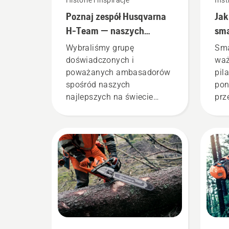
Historie i inspiracje
Inst
Poznaj zespół Husqvarna
Jak
H-Team — naszych
sma
najbardziej
Two
Wybraliśmy grupę
Sma
wymagających
doświadczonych i
waż
użytkowników
poważanych ambasadorów
pil
spośród naszych
pon
najlepszych na świecie
prz
profesjonalistów
pod
zajmujących się lasami i
że 
parkami w swoich krajach.
pro
Stanowią oni nasz H-Team.
Wyd
Są też naszymi najbardziej
pro
wymagającymi
Pos
użytkownikami.
ins
tym
dow
spr