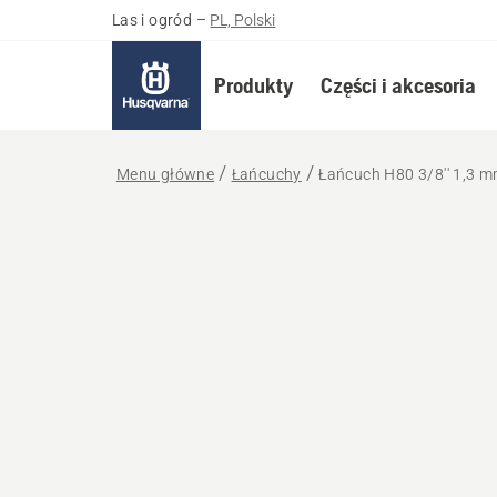
Las i ogród
–
PL, Polski
Produkty
Części i akcesoria
Menu główne
Łańcuchy
Łańcuch H80 3/8'' 1,3 