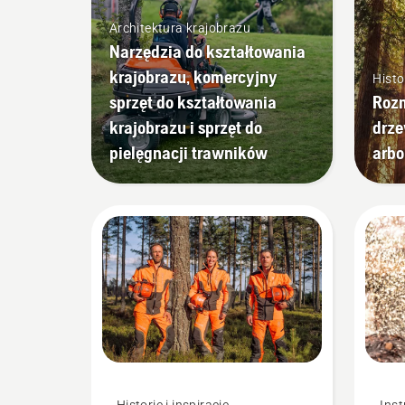
Architektura krajobrazu
Narzędzia do kształtowania
krajobrazu, komercyjny
Histor
sprzęt do kształtowania
Roz
krajobrazu i sprzęt do
drze
pielęgnacji trawników
arbo