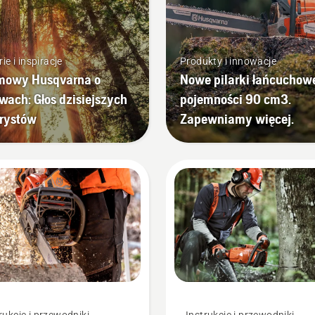
ie i inspiracje
Produkty i innowacje
mowy Husqvarna o
Nowe pilarki łańcuchow
wach: Głos dzisiejszych
pojemności 90 cm3.
rystów
Zapewniamy więcej.