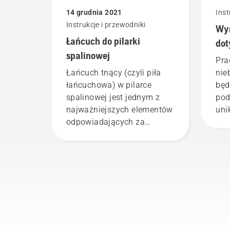
sma
14 grudnia 2021
Inst
pil
Instrukcje i przewodniki
Wy
pra
Łańcuch do pilarki
spr
dot
Uru
spalinowej
Pra
się
Łańcuch tnący (czyli piła
nie
jes
łańcuchowa) w pilarce
będ
obro
spalinowej jest jednym z
pod
cen
najważniejszych elementów
uni
drz
odpowiadających za
i c
drz
prawidłowe cięcie drewna.
się
sma
Jego właściwa eksploatacja
Cie
pozwoli na osiągnięcie
wysokiej jakości pracy
pilarki, jak również wpływa
bezpośrednio na
bezpieczeństwo pracy.