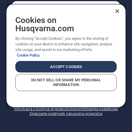
KONSUMENT
Cookies on
Husqvarna.com
PROFESJONALISTA
By clicking “Accept Cookies”, you agree to the storing of
cookies on your device to enhance site navigation, analyze
site usage, and assist in our marketing efforts.
Cookie Policy
ACCEPT COOKIES
DO NOT SELL OR SHARE MY PERSONAL
INFORMATION
© Husqvarna AB (publ). Wszelkie prawa zastrzeżone.
Pokazane ceny są sugerowanymi cenami detalicznymi.
Polityka w zakresie plików cookie
Warunki użytkowania
Informacja o polityce prywatności
Imprint
Strategia podatkowa
Zgłaszanie podejrzeń naruszenia przepisów