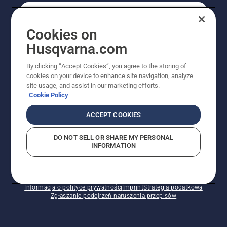
KONSUMENT
Cookies on
Husqvarna.com
PROFESJONALISTA
By clicking “Accept Cookies”, you agree to the storing of
cookies on your device to enhance site navigation, analyze
site usage, and assist in our marketing efforts.
Cookie Policy
ACCEPT COOKIES
DO NOT SELL OR SHARE MY PERSONAL
INFORMATION
© Husqvarna AB (publ). Wszelkie prawa zastrzeżone.
Pokazane ceny są sugerowanymi cenami detalicznymi.
Polityka w zakresie plików cookie
Warunki użytkowania
Informacja o polityce prywatności
Imprint
Strategia podatkowa
Zgłaszanie podejrzeń naruszenia przepisów