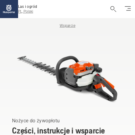
Las i ogród
PL, Polski
Wsparcie
Nożyce do żywopłotu
Części, instrukcje i wsparcie