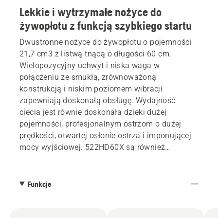
Lekkie i wytrzymałe nożyce do
żywopłotu z funkcją szybkiego startu
Dwustronne nożyce do żywopłotu o pojemności
21,7 cm3 z listwą tnącą o długości 60 cm.
Wielopozycyjny uchwyt i niska waga w
połączeniu ze smukłą, zrównoważoną
konstrukcją i niskim poziomem wibracji
zapewniają doskonałą obsługę. Wydajność
cięcia jest równie doskonała dzięki dużej
pojemności, profesjonalnym ostrzom o dużej
prędkości, otwartej osłonie ostrza i imponującej
mocy wyjściowej. 522HD60X są również
wyposażone w funkcję Quick Start z
odpowietrznikiem dla łatwego uruchamiania.
Funkcje