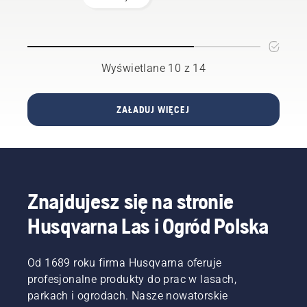
wydajności.
zakupie
Niektóre
nożyc do
zadania
żywopłotu.
wymagają
jednak
Wyświetlane 10 z 14
od czasu
do czasu
maszyn
ZAŁADUJ WIĘCEJ
z
silnikiem
spalinowym.
Nasza
technologia
X-Torq®
Znajdujesz się na stronie
zapewnia
niezbędną
Husqvarna Las i Ogród Polska
moc i
moment
obrotowy
Od 1689 roku firma Husqvarna oferuje
dzięki
profesjonalne produkty do prac w lasach,
bardzo
parkach i ogrodach. Nasze nowatorskie
wydajnemu