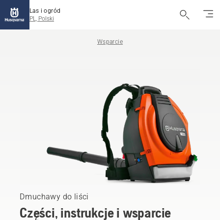
Las i ogród
PL, Polski
Wsparcie
Dmuchawy do liści
Części, instrukcje i wsparcie