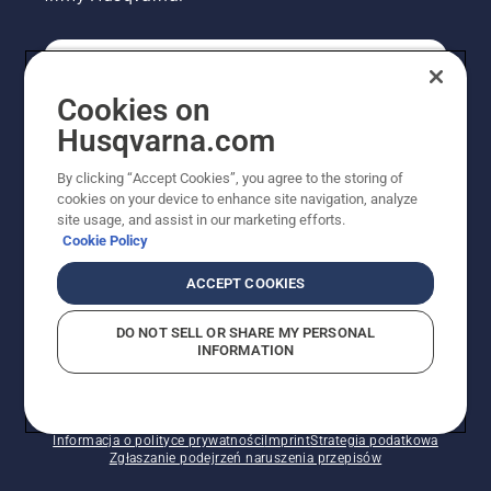
KONSUMENT
Cookies on
Husqvarna.com
PROFESJONALISTA
By clicking “Accept Cookies”, you agree to the storing of
cookies on your device to enhance site navigation, analyze
site usage, and assist in our marketing efforts.
Cookie Policy
ACCEPT COOKIES
DO NOT SELL OR SHARE MY PERSONAL
INFORMATION
© Husqvarna AB (publ). Wszelkie prawa zastrzeżone.
Pokazane ceny są sugerowanymi cenami detalicznymi.
Polityka w zakresie plików cookie
Warunki użytkowania
Informacja o polityce prywatności
Imprint
Strategia podatkowa
Zgłaszanie podejrzeń naruszenia przepisów