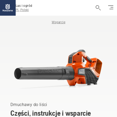
Las i ogród
PL, Polski
Wsparcie
Dmuchawy do liści
Części, instrukcje i wsparcie