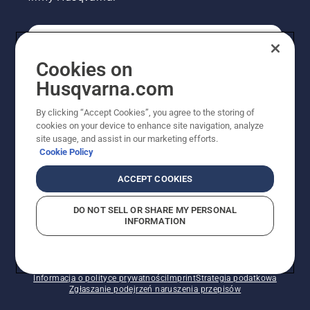
KONSUMENT
Cookies on
Husqvarna.com
PROFESJONALISTA
By clicking “Accept Cookies”, you agree to the storing of
cookies on your device to enhance site navigation, analyze
site usage, and assist in our marketing efforts.
Cookie Policy
ACCEPT COOKIES
DO NOT SELL OR SHARE MY PERSONAL
INFORMATION
© Husqvarna AB (publ). Wszelkie prawa zastrzeżone.
Pokazane ceny są sugerowanymi cenami detalicznymi.
Polityka w zakresie plików cookie
Warunki użytkowania
Informacja o polityce prywatności
Imprint
Strategia podatkowa
Zgłaszanie podejrzeń naruszenia przepisów