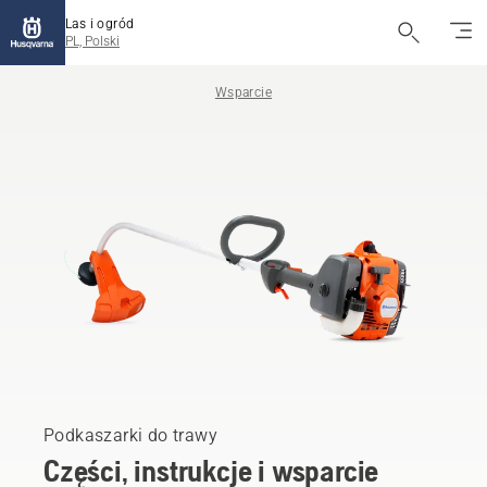
Las i ogród
PL, Polski
Wsparcie
Podkaszarki do trawy
Części, instrukcje i wsparcie