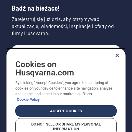
Bądź na bieżąco!
Zarejestruj się już dziś, aby otrzymywać
aktualizacje, wiadomości, inspiracje i oferty od
firmy Husqvarna.
KONSUMENT
Cookies on
Husqvarna.com
PROFESJONALISTA
By clicking “Accept Cookies”, you agree to the storing of
cookies on your device to enhance site navigation, analyze
site usage, and assist in our marketing efforts.
Cookie Policy
ACCEPT COOKIES
DO NOT SELL OR SHARE MY PERSONAL
INFORMATION