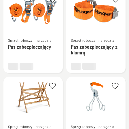
produkty
Zobacz
Zobacz
Sprzęt roboczy i narzędzia
Sprzęt roboczy i narzędzia
więcej
więcej
Pas zabezpieczający
Pas zabezpieczający z
szczegółów
szczegółów
klamrą
o
o
Pas
Pas
zabezpieczający
zabezpieczający
z
klamrą
Zobacz
Zobacz
Sprzęt roboczy i narzędzia
Sprzęt roboczy i narzędzia
więcej
więcej