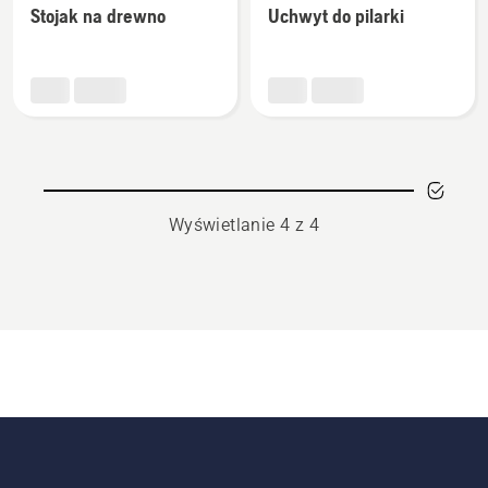
Stojak na drewno
Uchwyt do pilarki
szczegółów
szczegółów
o
o
Stojak
Uchwyt
na
do
drewno
pilarki
Wyświetlanie 4 z 4