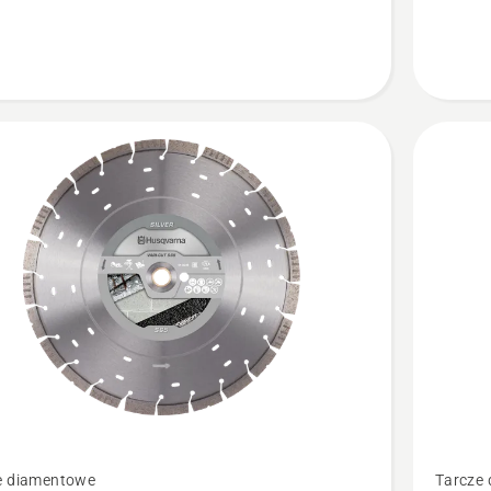
Zobacz
e diamentowe
Tarcze
więcej