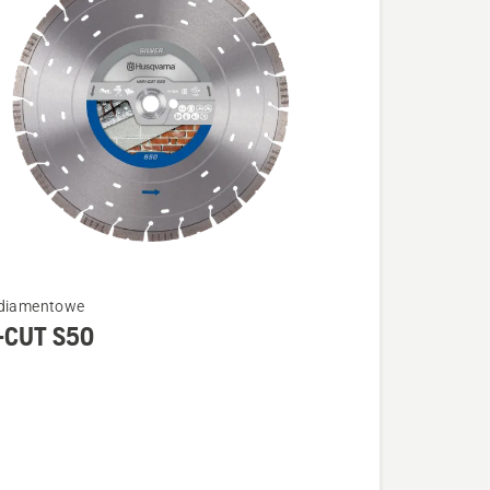
 diamentowe
-CUT S50
łów