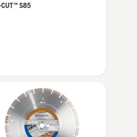
-CUT™ S85
łów