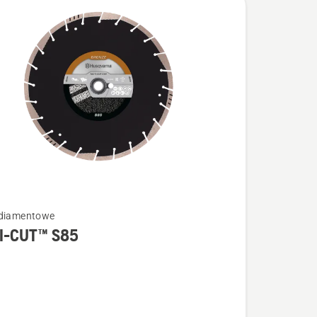
 diamentowe
I-CUT™ S85
łów