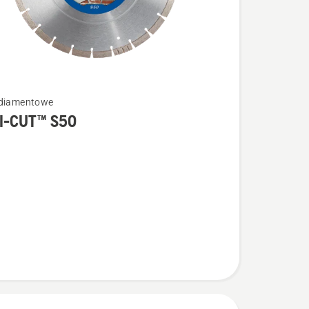
 diamentowe
I-CUT™ S50
łów