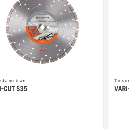
kty
Zobacz
e diamentowe
Tarcze
więcej
I-CUT S35
VARI
ółów
szczegó
o
VARI-
CUT
S50