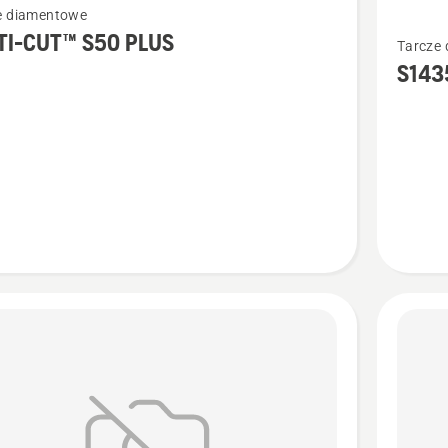
e diamentowe
więcej
TI-CUT™ S50 PLUS
Tarcze
ółów
szczegó
S143
o
S1435
Diagrip
LUS