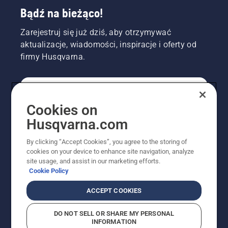
Bądź na bieżąco!
Zarejestruj się już dziś, aby otrzymywać
aktualizacje, wiadomości, inspiracje i oferty od
firmy Husqvarna.
KONSUMENT
Cookies on
Husqvarna.com
PROFESJONALISTA
By clicking “Accept Cookies”, you agree to the storing of
cookies on your device to enhance site navigation, analyze
site usage, and assist in our marketing efforts.
Cookie Policy
ACCEPT COOKIES
DO NOT SELL OR SHARE MY PERSONAL
INFORMATION