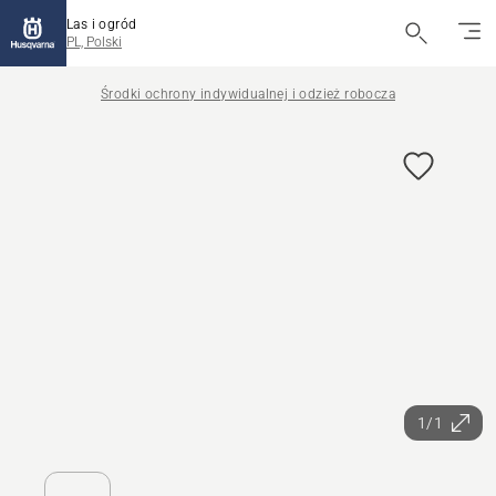
Las i ogród
PL, Polski
Środki ochrony indywidualnej i odzież robocza
1/1