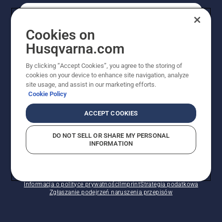
KONSUMENT
Cookies on
Husqvarna.com
PROFESJONALISTA
By clicking “Accept Cookies”, you agree to the storing of
cookies on your device to enhance site navigation, analyze
site usage, and assist in our marketing efforts.
Cookie Policy
ACCEPT COOKIES
DO NOT SELL OR SHARE MY PERSONAL
INFORMATION
© Husqvarna AB (publ). Wszelkie prawa zastrzeżone.
Pokazane ceny są sugerowanymi cenami detalicznymi.
Polityka w zakresie plików cookie
Warunki użytkowania
Informacja o polityce prywatności
Imprint
Strategia podatkowa
Zgłaszanie podejrzeń naruszenia przepisów